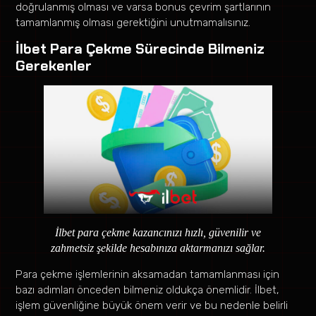
doğrulanmış olması ve varsa bonus çevrim şartlarının
tamamlanmış olması gerektiğini unutmamalısınız.
İlbet Para Çekme Sürecinde Bilmeniz
Gerekenler
İlbet para çekme kazancınızı hızlı, güvenilir ve
zahmetsiz şekilde hesabınıza aktarmanızı sağlar.
Para çekme işlemlerinin aksamadan tamamlanması için
bazı adımları önceden bilmeniz oldukça önemlidir. İlbet,
işlem güvenliğine büyük önem verir ve bu nedenle belirli