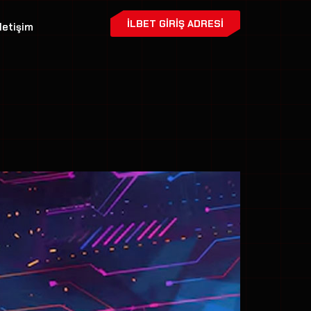
İLBET GİRİŞ ADRESİ
İletişim