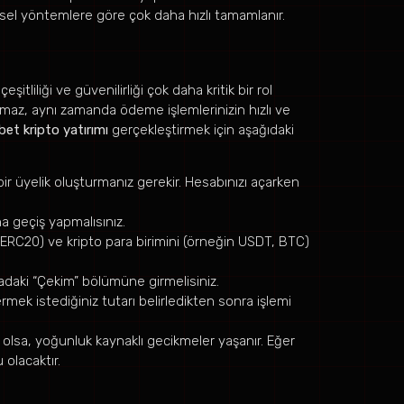
neksel yöntemlere göre çok daha hızlı tamamlanır.
iliği ve güvenilirliği çok daha kritik bir rol
lmaz, aynı zamanda ödeme işlemlerinizin hızlı ve
lbet kripto yatırımı
gerçekleştirmek için aşağıdaki
 bir üyelik oluşturmanız gerekir. Hesabınızı açarken
a geçiş yapmalısınız.
 ERC20) ve kripto para birimini (örneğin USDT, BTC)
sadaki “Çekim” bölümüne girmelisiniz.
rmek istediğiniz tutarı belirledikten sonra işlemi
e olsa, yoğunluk kaynaklı gecikmeler yaşanır. Eğer
 olacaktır.