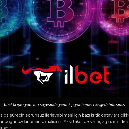
İlbet kripto yatırımı sayesinde yenilikçi yöntemleri keşfedebilirsiniz.
sa da sürecin sorunsuz ilerleyebilmesi için bazı kritik detaylara dik
ulunduğunuzdan emin olmalısınız. Aksi takdirde yanlış ağ üzerinde
rsınız.