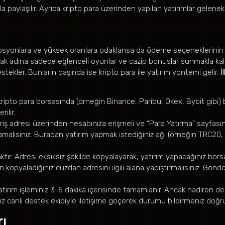
rla paylaşılır. Ayrıca kripto para üzerinden yapılan yatırımlar gele
yonlara ve yüksek oranlara odaklansa da ödeme seçeneklerinin çeşitl
ımak adına sadece eğlenceli oyunlar ve cazip bonuslar sunmakla ka
ekler. Bunların başında ise kripto para ile yatırım yöntemi gelir.
İ
ir kripto para borsasında (örneğin Binance, Paribu, Okex, Bybit gibi)
ilir.
riş adresi üzerinden hesabınıza erişmeli ve “Para Yatırma” sayfasın
amalısınız. Buradan yatırım yapmak istediğiniz ağı (örneğin TRC20,
ktır. Adresi eksiksiz şekilde kopyalayarak, yatırım yapacağınız bor
 kopyaladığınız cüzdan adresini ilgili alana yapıştırmalısınız. Gönde
 yatırım işleminiz 3-5 dakika içerisinde tamamlanır. Ancak nadiren d
ız canlı destek ekibiyle iletişime geçerek durumu bildirmeniz doğru
rı