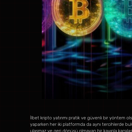
İlbet kripto yatırımı pratik ve güvenli bir yöntem ol
yaparken her iki platformda da aynı tercihlerde b
ulaşmaz ve geri dönüşü olmayan bir kayıpla karşılaşı