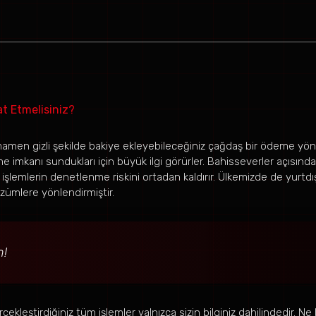
at Etmelisiniz?
tamamen gizli şekilde bakiye ekleyebileceğiniz çağdaş bir ödeme yö
me imkanı sundukları için büyük ilgi görürler. Bahisseverler açısınd
 işlemlerin denetlenme riskini ortadan kaldırır. Ülkemizde de yurtdış
 çözümlere yönlendirmiştir.
n!
ekleştirdiğiniz tüm işlemler yalnızca sizin bilginiz dahilindedir. Ne