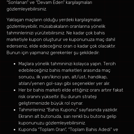
“Sonlanan” ve “Devam Eden” karşılaşmaları
gözlemleyebilirsiniz.
Yaklaşan maçların olduğu yerdeki karşılaşmaları
gözlemleyebilir, müsabakaların oranlarına yönelik
tahminlerinizi yürütebilirsiniz. Ne kadar çok bahis
marketiyle kupon oluşturur ve kuponunuza maç dahil
ederseniz, elde edeceğiniz oran o kadar çok olacaktır.
Bunun için yapmanız gerekenler şu şekildedir:
Maçlara yönelik tahmininizi kolayca yapın. Tercih
edebileceğiniz bahis marketleri arasında maç
sonucu, ilk yarı/ikinci yarı, alt/üst, handikap,
atılan/yenen gol-sayı gibi seçenekler yer alır.
Her bir bahis marketi elde ettiğiniz oranı artırır fakat
risk oranını yükseltir. Bu durum strateji
geliştirmenizde büyük rol oynar.
Tahminleriniz “Bahis Kuponu” sayfasında yazılıdır.
Ekranın alt butonuda, sarı renkli bu butona gelip
kuponunuzu gözlemleyebilirsiniz.
Kuponda “Toplam Oran”, “Toplam Bahis Adedi” ve