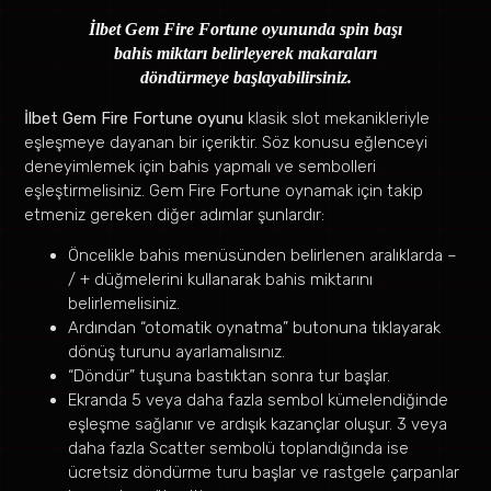
İlbet Gem Fire Fortune oyununda spin başı
bahis miktarı belirleyerek makaraları
döndürmeye başlayabilirsiniz.
İlbet Gem Fire Fortune oyunu
klasik slot mekanikleriyle
eşleşmeye dayanan bir içeriktir. Söz konusu eğlenceyi
deneyimlemek için bahis yapmalı ve sembolleri
eşleştirmelisiniz. Gem Fire Fortune oynamak için takip
etmeniz gereken diğer adımlar şunlardır:
Öncelikle bahis menüsünden belirlenen aralıklarda –
/ + düğmelerini kullanarak bahis miktarını
belirlemelisiniz.
Ardından “otomatik oynatma” butonuna tıklayarak
dönüş turunu ayarlamalısınız.
“Döndür” tuşuna bastıktan sonra tur başlar.
Ekranda 5 veya daha fazla sembol kümelendiğinde
eşleşme sağlanır ve ardışık kazançlar oluşur. 3 veya
daha fazla Scatter sembolü toplandığında ise
ücretsiz döndürme turu başlar ve rastgele çarpanlar