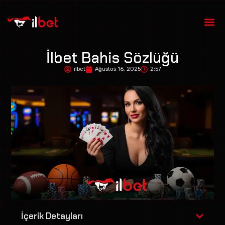
İlbet Bahis Sözlüğü
ilbet
Ağustos 16, 2025
2:57
İçerik Detayları