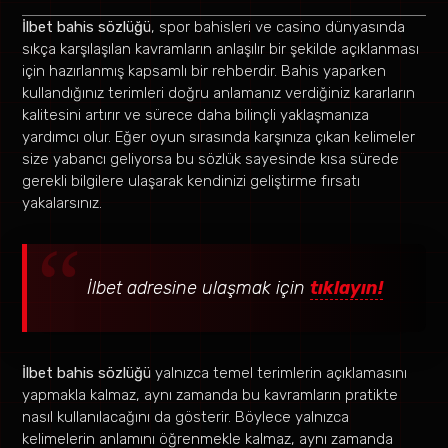
İlbet bahis sözlüğü
, spor bahisleri ve casino dünyasında
sıkça karşılaşılan kavramların anlaşılır bir şekilde açıklanması
için hazırlanmış kapsamlı bir rehberdir. Bahis yaparken
kullandığınız terimleri doğru anlamanız verdiğiniz kararların
kalitesini artırır ve sürece daha bilinçli yaklaşmanıza
yardımcı olur. Eğer oyun sırasında karşınıza çıkan kelimeler
size yabancı geliyorsa bu sözlük sayesinde kısa sürede
gerekli bilgilere ulaşarak kendinizi geliştirme fırsatı
yakalarsınız.
İlbet adresine ulaşmak için
tıklayın!
İlbet bahis sözlüğü
yalnızca temel terimlerin açıklamasını
yapmakla kalmaz, aynı zamanda bu kavramların pratikte
nasıl kullanılacağını da gösterir. Böylece yalnızca
kelimelerin anlamını öğrenmekle kalmaz, aynı zamanda