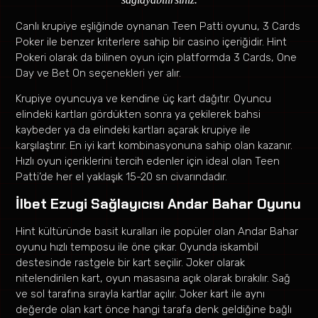
Canlı krupiye eşliğinde oynanan Teen Patti oyunu, 3 Cards
Poker ile benzer kriterlere sahip bir casino içeriğidir. Hint
Pokeri olarak da bilinen oyun için platformda 3 Cards, One
Day ve Bet On seçenekleri yer alır.
Krupiye oyuncuya ve kendine üç kart dağıtır. Oyuncu
elindeki kartları gördükten sonra ya çekilerek bahsi
kaybeder ya da elindeki kartları açarak krupiye ile
karşılaştırır. En iyi kart kombinasyonuna sahip olan kazanır.
Hızlı oyun içeriklerini tercih edenler için ideal olan Teen
Patti’de her el yaklaşık 15-20 sn civarındadır.
İlbet Ezugi Sağlayıcısı Andar Bahar Oyunu
Hint kültüründe basit kuralları ile popüler olan Andar Bahar
oyunu hızlı temposu ile öne çıkar. Oyunda iskambil
destesinde rastgele bir kart seçilir. Joker olarak
nitelendirilen kart, oyun masasına açık olarak bırakılır. Sağ
ve sol tarafına sırayla kartlar açılır. Joker kart ile aynı
değerde olan kart önce hangi tarafa denk geldiğine bağlı