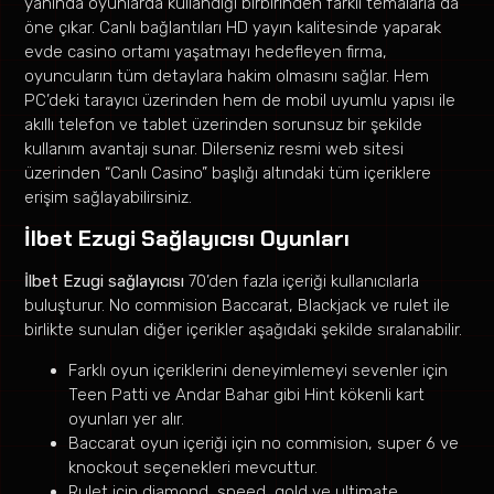
yanında oyunlarda kullandığı birbirinden farklı temalarla da
öne çıkar. Canlı bağlantıları HD yayın kalitesinde yaparak
evde casino ortamı yaşatmayı hedefleyen firma,
oyuncuların tüm detaylara hakim olmasını sağlar. Hem
PC’deki tarayıcı üzerinden hem de mobil uyumlu yapısı ile
akıllı telefon ve tablet üzerinden sorunsuz bir şekilde
kullanım avantajı sunar. Dilerseniz resmi web sitesi
üzerinden “Canlı Casino” başlığı altındaki tüm içeriklere
erişim sağlayabilirsiniz.
İlbet Ezugi Sağlayıcısı Oyunları
İlbet Ezugi sağlayıcısı
70’den fazla içeriği kullanıcılarla
buluşturur. No commision Baccarat, Blackjack ve rulet ile
birlikte sunulan diğer içerikler aşağıdaki şekilde sıralanabilir.
Farklı oyun içeriklerini deneyimlemeyi sevenler için
Teen Patti ve Andar Bahar gibi Hint kökenli kart
oyunları yer alır.
Baccarat oyun içeriği için no commision, super 6 ve
knockout seçenekleri mevcuttur.
Rulet için diamond, speed, gold ve ultimate