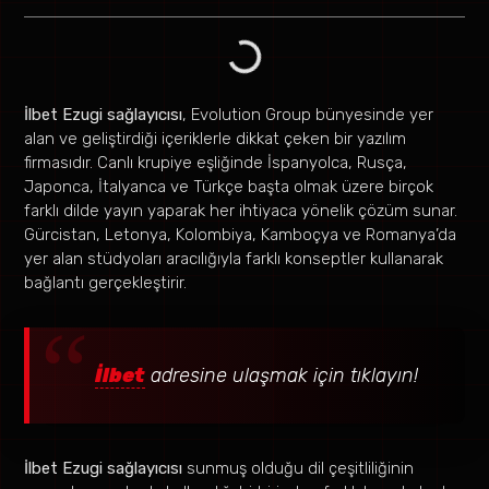
İlbet Ezugi sağlayıcısı
, Evolution Group bünyesinde yer
alan ve geliştirdiği içeriklerle dikkat çeken bir yazılım
firmasıdır. Canlı krupiye eşliğinde İspanyolca, Rusça,
Japonca, İtalyanca ve Türkçe başta olmak üzere birçok
farklı dilde yayın yaparak her ihtiyaca yönelik çözüm sunar.
Gürcistan, Letonya, Kolombiya, Kamboçya ve Romanya’da
yer alan stüdyoları aracılığıyla farklı konseptler kullanarak
bağlantı gerçekleştirir.
İlbet
adresine ulaşmak için tıklayın!
İlbet Ezugi sağlayıcısı
sunmuş olduğu dil çeşitliliğinin