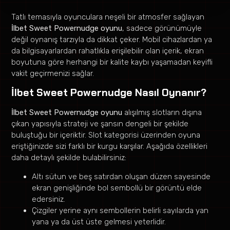
Tatlı temasıyla oyunculara neşeli bir atmosfer sağlayan
İlbet Sweet Powernudge oyunu
, sadece görünümüyle
değil oynanış tarzıyla da dikkat çeker. Mobil cihazlardan ya
da bilgisayarlardan rahatlıkla erişilebilir olan içerik, ekran
boyutuna göre herhangi bir kalite kaybı yaşamadan keyifli
vakit geçirmenizi sağlar.
İlbet Sweet Powernudge Nasıl Oynanır?
İlbet Sweet Powernudge oyunu
alışılmış slotların dışına
çıkan yapısıyla strateji ve şansın dengeli bir şekilde
buluştuğu bir içeriktir. Slot kategorisi üzerinden oyuna
eriştiğinizde sizi farklı bir kurgu karşılar. Aşağıda özellikleri
daha detaylı şekilde bulabilirsiniz:
Altı sütun ve beş satırdan oluşan düzen sayesinde
ekran genişliğinde bol sembollü bir görüntü elde
edersiniz.
Çizgiler yerine aynı sembollerin belirli sayılarda yan
yana ya da üst üste gelmesi yeterlidir.