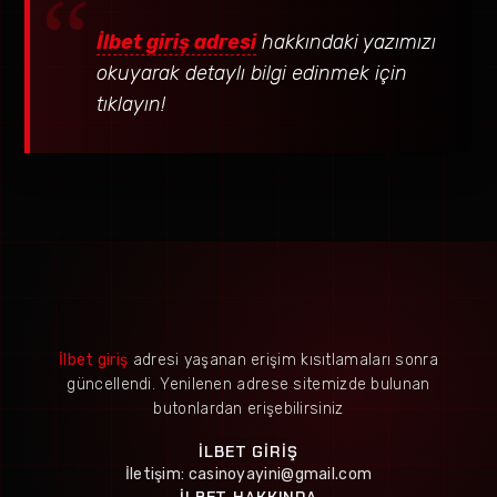
İlbet giriş adresi
hakkındaki yazımızı
okuyarak detaylı bilgi edinmek için
tıklayın!
İlbet giriş
adresi yaşanan erişim kısıtlamaları sonra
güncellendi. Yenilenen adrese sitemizde bulunan
butonlardan erişebilirsiniz
ilbet giriş
ilbet güncel giriş
ilbet yeni giriş
İLBET GİRİŞ
İletişim: casinoyayini@gmail.com
İLBET HAKKINDA