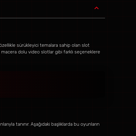
 özellikle sürükleyici temalara sahip olan slot
 macera dolu video slotlar gibi farklı seçeneklere
larıyla tanınır. Aşağıdaki başlıklarda bu oyunların