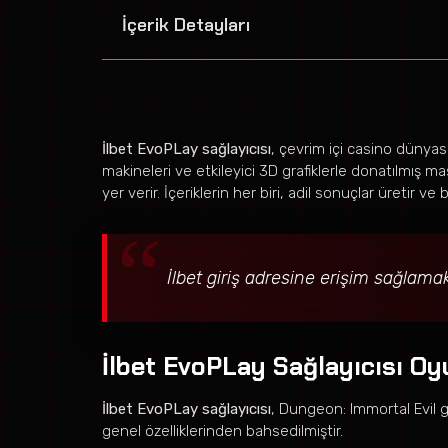
İçerik Detayları
İlbet EvoPLay sağlayıcısı
, çevrim içi casino dünyasın
makineleri ve etkileyici 3D grafiklerle donatılmış m
yer verir. İçeriklerin her biri, adil sonuçlar üretir ve b
İlbet giriş adresine erişim sağlama
İlbet EvoPLay Sağlayıcısı Oyu
İlbet EvoPLay sağlayıcısı
, Dungeon: Immortal Evil gi
genel özelliklerinden bahsedilmiştir.