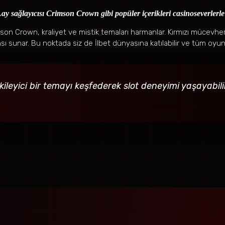
ay sağlayıcısı Crimson Crown gibi popüler içerikleri casinoseverlerle
n Crown, kraliyet ve mistik temaları harmanlar. Kırmızı mücevherl
ı sunar. Bu noktada siz de İlbet dünyasına katılabilir ve tüm oyun
tkileyici bir temayı keşfederek slot deneyimi yaşayabili