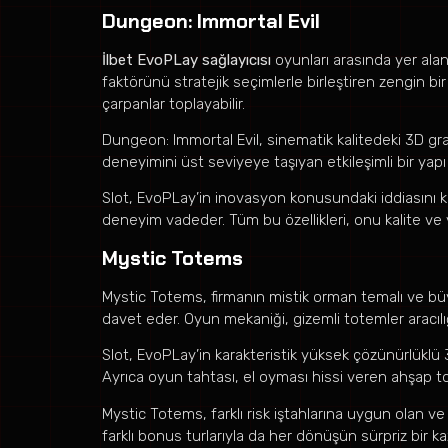
Dungeon: Immortal Evil
İlbet EvoPLay sağlayıcısı
oyunları arasında yer alan
faktörünü stratejik seçimlerle birleştiren zengin bir 
çarpanlar toplayabilir.
Dungeon: Immortal Evil, sinematik kalitedeki 3D graf
deneyimini üst seviyeye taşıyan etkileşimli bir ya
Slot, EvoPLay’in inovasyon konusundaki iddiasını kan
deneyim vadeder. Tüm bu özellikleri, onu kalite ve ya
Mystic Totems
Mystic Totems, firmanın mistik orman temalı ve büyü
davet eder. Oyun mekaniği, gizemli totemler aracılı
Slot, EvoPLay’in karakteristik yüksek çözünürlüklü 3
Ayrıca oyun tahtası, el oyması hissi veren ahşap t
Mystic Totems, farklı risk iştahlarına uygun olan ve
farklı bonus turlarıyla da her dönüşün sürpriz bir 