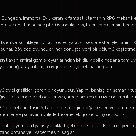
 Dungeon: Immortal Evil, karanlık fantastik temanın RPG mekanikler
hikaye anlatımına sahiptir. Oyuncular, seçtikleri karakter sınıfına gör
ikleri ve sürükleyici bir atmosfer yaratan ses efektleriyle tanınır.
pı sunar. Böylece oyuncular, her dönüşte yeni bir bölümü keşfetme 
ıtlayan amiral gemisi oyunlarından biridir. Mobil cihazlarla tam uyu
ratıcılığı arayanlar için uygun bir seçenek haline getirir.
leyici grafikler içeren bir oyunudur. Yapım, bahisçileri şaman ritü
ğıyla tetiklenen özel ödüller ve çarpan sistemleri üzerine kuruludu
D görsellerini taşır. Arka plandaki dingin doğa sesleri ve tematik m
otemler ve parlayan rünlerle bezenerek görsel bir şölen sunar.
 mobil uyumlu altyapısıyla dikkat çeken bir slottur. Firmanın yenili
kazanç potansiyeli vadetmesini sağlar.