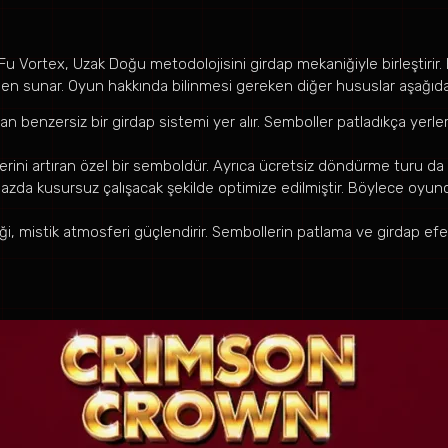
Fu Vortex, Uzak Doğu metodolojisini girdap mekaniğiyle birleştirir. E
r şölen sunar. Oyun hakkında bilinmesi gereken diğer hususlar aşağıdak
n benzersiz bir girdap sistemi yer alır. Semboller patladıkça yerl
ni artıran özel bir semboldür. Ayrıca ücretsiz döndürme turu da k
cihazda kusursuz çalışacak şekilde optimize edilmiştir. Böylece oy
i, mistik atmosferi güçlendirir. Sembollerin patlama ve girdap efe