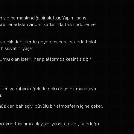
iyle harmanlandığı bir slottur. Yapım, şans
e ilerledikleri zindan katlarında farklı ödüller ve
 Karanlık dehlizlerde geçen macera, standart slot
hissiyatını yaşar.
mlu olan içerik, her platformda kesintisiz bir
elleri ve ruhani öğelerle dolu derin bir maceraya
r.
üzikler, bahisçiyi büyülü bir atmosferin içine çeker.
kçi oyun tasarımı anlayışını yansıtan slot, sunduğu