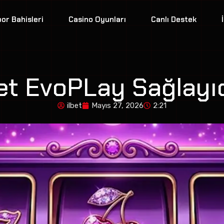
or Bahisleri
Casino Oyunları
Canlı Destek
bet EvoPLay Sağlayıc
ilbet
Mayıs 27, 2026
2:21