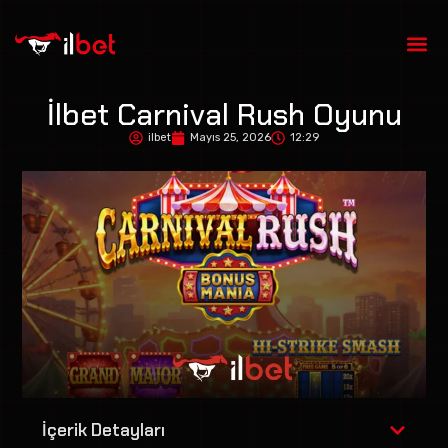
İlbet Carnival Rush Oyunu
ilbet
Mayıs 25, 2026
12:29
İçerik Detayları