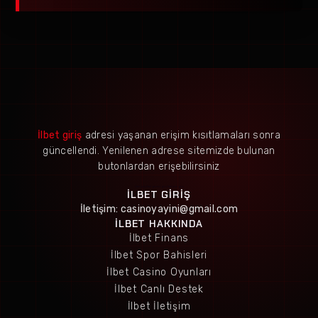
İlbet giriş
adresi yaşanan erişim kısıtlamaları sonra
güncellendi. Yenilenen adrese sitemizde bulunan
butonlardan erişebilirsiniz
ilbet giriş
ilbet güncel giriş
ilbet yeni giriş
İLBET GİRİŞ
İletişim: casinoyayini@gmail.com
İLBET HAKKINDA
İlbet Finans
İlbet Spor Bahisleri
İlbet Casino Oyunları
İlbet Canlı Destek
İlbet İletişim