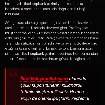
imkansızdır.
İlbet cepbank çekimi
yaparken banka
hesabınızla bahis sitesi arasında doğrudan bir bağ
kurulmaz.
Süreç sırasında karşılaşabileceğiniz her türlü aksaklıkta
canlı destek hattı anında devreye girer. Profesyonel
müşteri temsilcileri ATM başında yaşadığınız anlık sorunlara
dahi hızlı çözümler üretir. Para çekme talebiniz finans birimi
tarafından titizlikle kontrol edilir ve onaylanır. Böylece hak
ettiğiniz kazanç herhangi bir risk faktörü barındırmadan
size ulaşır.
İlbet cepbank çekimi
sayesinde hem zamandan
tasarruf eder hem de maksimum güvenlik sağlarsınız.
İlbet Voleybol Bahisleri
alanında
çoklu kupon türlerini kullanarak
tahmin oluşturabilirsiniz. Hemen
erişin de önemli ipuçlarını keşfedin!