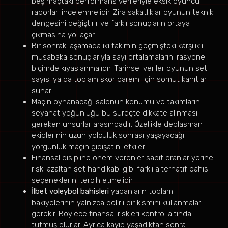
beş maçtaki performans verileriyle eksik oyuncu
raporları incelenmelidir. Zira sakatlıklar oyunun teknik
dengesini değiştirir ve farklı sonuçların ortaya
çıkmasına yol açar.
Bir sonraki aşamada iki takımın geçmişteki karşılıklı
müsabaka sonuçlarıyla sayı ortalamalarını rasyonel
biçimde kıyaslanmalıdır. Tarihsel veriler oyunun set
sayısı ya da toplam skor baremi için somut kanıtlar
sunar.
Maçın oynanacağı salonun konumu ve takımların
seyahat yoğunluğu bu süreçte dikkate alınması
gereken unsurlar arasındadır. Özellikle deplasman
ekiplerinin uzun yolculuk sonrası yaşayacağı
yorgunluk maçın gidişatını etkiler.
Finansal disipline önem verenler sabit oranlar yerine
riski azaltan set handikabı gibi farklı alternatif bahis
seçeneklerini tercih etmelidir.
İlbet voleybol bahisleri
yapanların toplam
bakiyelerinin yalnızca belirli bir kısmını kullanmaları
gerekir. Böylece finansal riskleri kontrol altında
tutmuş olurlar. Ayrıca kayıp yaşadıktan sonra