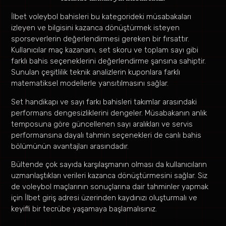
İlbet voleybol bahisleri bu kategorideki müsabakaları
izleyen ve bilgisini kazanca dönüştürmek isteyen
sporseverlerin değerlendirmesi gereken bir fırsattır.
Kullanıcılar maç kazananı, set skoru ve toplam sayı gibi
farklı bahis seçeneklerini değerlendirme şansına sahiptir.
Sunulan çeşitlilik teknik analizlerin kuponlara farklı
matematiksel modellerle yansıtılmasını sağlar.
Set handikapı ve sayı farkı bahisleri takımlar arasındaki
performans dengesizliklerini dengeler. Müsabakanın anlık
temposuna göre güncellenen sayı aralıkları ve servis
performansına dayalı tahmin seçenekleri de canlı bahis
bölümünün avantajları arasındadır.
Bültende çok sayıda karşılaşmanın olması da kullanıcıların
uzmanlaştıkları verileri kazanca dönüştürmesini sağlar. Siz
de voleybol maçlarının sonuçlarına dair tahminler yapmak
için İlbet giriş adresi üzerinden kaydınızı oluşturmalı ve
keyifli bir tecrübe yaşamaya başlamalısınız.