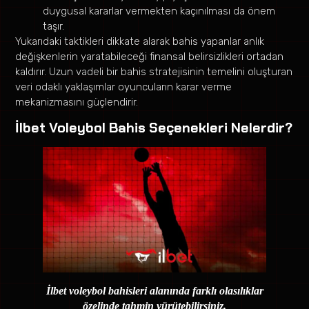
duygusal kararlar vermekten kaçınılması da önem
taşır.
Yukarıdaki taktikleri dikkate alarak bahis yapanlar anlık
değişkenlerin yaratabileceği finansal belirsizlikleri ortadan
kaldırır. Uzun vadeli bir bahis stratejisinin temelini oluşturan
veri odaklı yaklaşımlar oyuncuların karar verme
mekanizmasını güçlendirir.
İlbet Voleybol Bahis Seçenekleri Nelerdir?
İlbet voleybol bahisleri alanında farklı olasılıklar
özelinde tahmin yürütebilirsiniz.