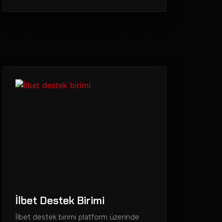
İlbet Destek Birimi
İlbet destek birimi platform üzerinde