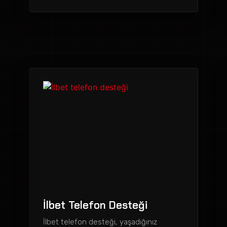
İlbet Telefon Desteği
İlbet telefon desteği, yaşadığınız