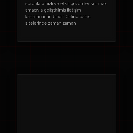
sorunlara hızlı ve etkili çözümler sunmak
amacıyla geliştirilmiş iletişim
kanallarından biridir. Online bahis
sitelerinde zaman zaman