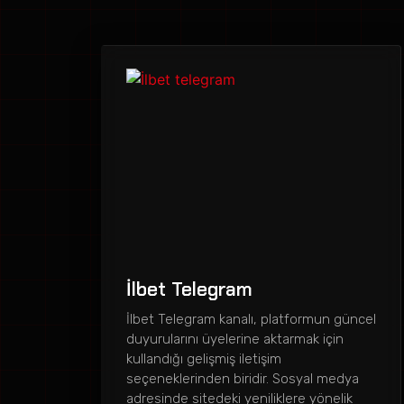
İlbet Telegram
İlbet Telegram kanalı, platformun güncel
duyurularını üyelerine aktarmak için
kullandığı gelişmiş iletişim
seçeneklerinden biridir. Sosyal medya
adresinde sitedeki yeniliklere yönelik