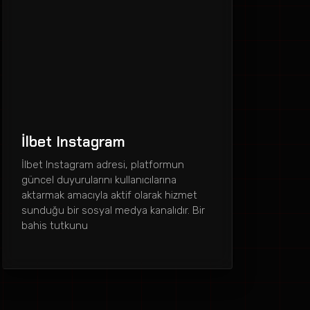
İlbet Instagram
İlbet Instagram adresi, platformun
güncel duyurularını kullanıcılarına
aktarmak amacıyla aktif olarak hizmet
sunduğu bir sosyal medya kanalıdır. Bir
bahis tutkunu