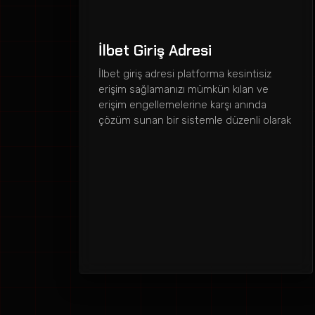
İlbet Giriş Adresi
İlbet giriş adresi platforma kesintisiz
erişim sağlamanızı mümkün kılan ve
erişim engellemelerine karşı anında
çözüm sunan bir sistemle düzenli olarak