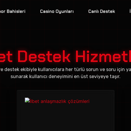
or Bahisleri
Casino Oyunları
Canlı Destek
bet Destek Hizmetl
e destek ekibiyle kullanıcılara her türlü sorun ve soru için y
sunarak kullanıcı deneyimini en üst seviyeye taşır.