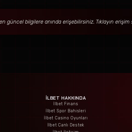
 güncel bilgilere anında erişebilirsiniz. Tıklayın erişim 
İLBET HAKKINDA
İlbet Finans
İlbet Spor Bahisleri
İlbet Casino Oyunları
İlbet Canlı Destek