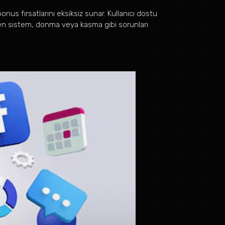
us fırsatlarını eksiksiz sunar. Kullanıcı dostu
ilen sistem, donma veya kasma gibi sorunları