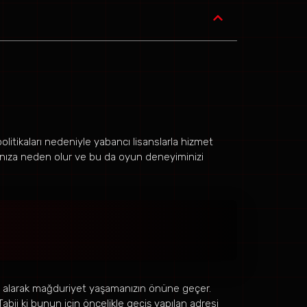
politikaları nedeniyle yabancı lisanslarla hizmet
amanıza neden olur ve bu da oyun deneyiminizi
 ele alarak mağduriyet yaşamanızın önüne geçer.
abii ki bunun için öncelikle geçiş yapılan adresi