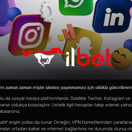
dres zaman zaman erişim sıkıntısı yaşanmaması için sıklıkla güncellenen
 yolu da sosyal medya platformlarıdır. Özellikle Twitter, Instagram 
manızı oldukça kolaylaştırır. Üstelik ilgili hesapları takip ederek ya
kalarsınız.
rnatif erişim yolları da sunar. Örneğin; VPN hizmetlerinden yararl
maları ortadan kalkar ve internet bağlantınız ne durumda olursa olsun