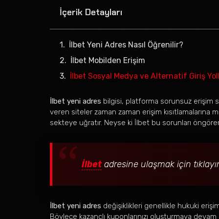
İçerik Detayları
İlbet Yeni Adres Nasıl Öğrenilir?
İlbet Mobilden Erişim
İlbet Sosyal Medya ve Alternatif Giriş Yoll
İlbet yeni adres
bilgisi, platforma sorunsuz erişim sa
veren siteler zaman zaman erişim kısıtlamalarına ma
sekteye uğratır. Neyse ki İlbet bu sorunları öngörer
İlbet
adresine ulaşmak için tıklayı
İlbet yeni adres
değişiklikleri genellikle hukuki eri
Böylece kazançlı kuponlarınızı oluşturmaya devam ede