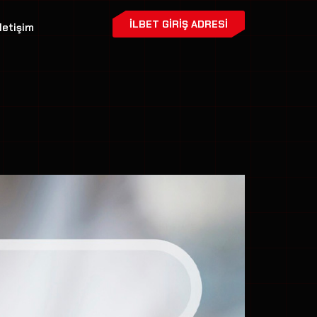
İLBET GİRİŞ ADRESİ
İletişim