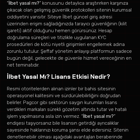
“
İlbet yasal mı?
” konusunu detaylıca araştırırken karşınıza
çıkacak olan gelişmiş güvenlik protokolleri sitenin kurumsal
ciddiyetini yansıtır. Siteye İlbet güncel giriş adresi
üzerinden erişim sağladığınızda tarayıcı güvenliğinin (kilit
işareti) aktif olduğunu hemen görürsünüz. Hesap
doğrulama süreçleri ve titizlikle uygulanan KYC
prosedürleri de kötü niyetli girişimleri engellemek adına
zorunlu tutulur. Şeffaf yönetim anlayışı platformun sadece
bugün değil, gelecekte de güvenle hizmet vereceğinin en
net teminatıdır.
İlbet Yasal Mı? Lisans Etkisi Nedir?
Resmi otoritelerden alınan izinler bir bahis sitesinin
operasyonel kalitesini ve sürdürülebilirliğini doğrudan
belirler. Pagcor gibi sektörün saygın kurumları lisans
verdikleri markaları sürekli gözetim altında tutar ve hatalı
işlem yapılmasına asla izin vermez. “
İlbet yasal mı?
”
endişesi taşıyorsanız bile lisansın getirdiği ayrıcalıklar
sayesinde haklarınızı koruma şansı elde edersiniz. Sitenin
denetlenebilir olması aşağıdaki avantajları beraberinde