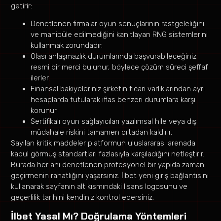
getirir:
Denetlenen firmalar oyun sonuçlarının rastgeleliğini
ve manipüle edilmediğini kanıtlayan RNG sistemlerini
kullanmak zorundadır.
Olası anlaşmazlık durumlarında başvurabileceğiniz
resmi bir merci bulunur, böylece çözüm süreci şeffaf
ilerler.
Finansal bakiyeleriniz şirketin ticari varlıklarından ayrı
hesaplarda tutularak iflas benzeri durumlara karşı
korunur.
Sertifikalı oyun sağlayıcıları yazılımsal hile veya dış
müdahale riskini tamamen ortadan kaldırır.
Sayılan kritik maddeler platformun uluslararası arenada
kabul görmüş standartları fazlasıyla karşıladığını netleştirir.
Burada her anı denetlenen profesyonel bir yapıda zaman
geçirmenin rahatlığını yaşarsınız. İlbet yeni giriş bağlantısını
kullanarak sayfanın alt kısmındaki lisans logosunu ve
geçerlilik tarihini kendiniz kontrol edersiniz.
İlbet Yasal Mı? Doğrulama Yöntemleri