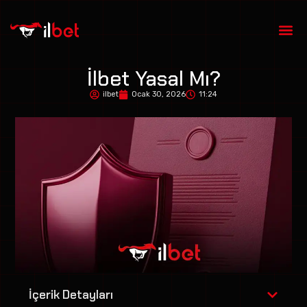
İlbet Yasal Mı?
ilbet
Ocak 30, 2026
11:24
İçerik Detayları