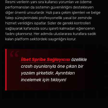
Resmi verilerin yanı sıra kullanıcı yorumları ve ödeme
performansları da sistemin güvenilirliğini destekleyen
diğer önemli unsurlardır. Hızlı para çekim işlemleri ve belge
talep süreçlerindeki profesyonellik yasal bir zeminde
hizmet verildiğini ispatlar. Sizler de gerekli kontrolleri
sağlayarak kafanızda soru işareti kalmadan eğlencenin
tadını çıkarırsınız. Her adımda uluslararası kurallara sadık
kalan platform sektördeki saygınlığını korur.
İlbet Spribe Sağlayıcısı
özellikle
crash oyunlarıyla öne çıkan bir
yazılım şirketidir. Ayrıntıları
incelemek için tıklayın!