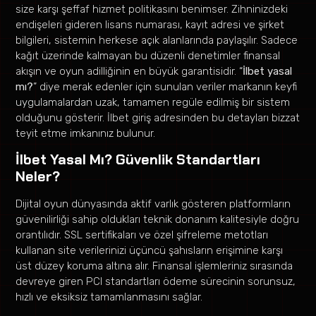
size karşı şeffaf hizmet politikasını benimser. Zihninizdeki
endişeleri gideren lisans numarası, kayıt adresi ve şirket
bilgileri, sistemin herkese açık alanlarında paylaşılır. Sadece
kağıt üzerinde kalmayan bu düzenli denetimler finansal
akışın ve oyun adilliğinin en büyük garantisidir. “
İlbet yasal
mı?
” diye merak edenler için sunulan veriler markanın keyfi
uygulamalardan uzak, tamamen regüle edilmiş bir sistem
olduğunu gösterir. İlbet giriş adresinden bu detayları bizzat
teyit etme imkanınız bulunur.
İlbet Yasal Mı? Güvenlik Standartları
Neler?
Dijital oyun dünyasında aktif varlık gösteren platformların
güvenilirliği sahip oldukları teknik donanım kalitesiyle doğru
orantılıdır. SSL sertifikaları ve özel şifreleme metotları
kullanan site verilerinizi üçüncü şahısların erişimine karşı
üst düzey koruma altına alır. Finansal işlemleriniz sırasında
devreye giren PCI standartları ödeme sürecinin sorunsuz,
hızlı ve eksiksiz tamamlanmasını sağlar.