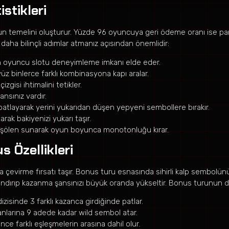
stikleri
n temelini oluşturur. Yüzde 96 oyuncuya geri ödeme oranı ise para
n daha bilinçli adımlar atmanız açısından önemlidir:
en oyuncu slotu deneyimleme imkanı elde eder.
 yüz binlerce farklı kombinasyona kapı aralar.
gisi ihtimalini tetikler.
nsınız vardır.
patlayarak yerini yukarıdan düşen yepyeni sembollere bırakır.
rak bakiyenizi yukarı taşır.
 bir şölen sunarak oyun boyunca monotonluğu kırar.
 Özellikleri
ara çevirme fırsatı taşır. Bonus turu esnasında sihirli kalp sembolün
andırıp kazanma şansınızı büyük oranda yükseltir. Bonus turunun diğe
izisinde 3 farklı kazanca girdiğinde patlar.
nlarına 9 adede kadar wild sembol atar.
e farklı eşleşmelerin arasına dahil olur.