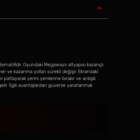
ternatifidir. Oyundaki Megaways altyapısı kazançlı
er ve kazanma yolları sürekli değişir. Ekrandaki
 patlayarak yerini yenilerine bırakır ve ardışık
lir. İlgili avantajlardan güvenle yararlanmak