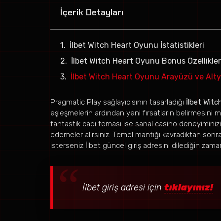
İçerik Detayları
İlbet Witch Heart Oyunu İstatistikleri
İlbet Witch Heart Oyunu Bonus Özellikler
İlbet Witch Heart Oyunu Arayüzü ve Alty
Pragmatic Play sağlayıcısının tasarladığı
İlbet Wit
eşleşmelerin ardından yeni fırsatların belirmesini m
fantastik cadı teması ise sanal casino deneyiminizin 
ödemeler alırsınız. Temel mantığı kavradıktan sonra 
isterseniz İlbet güncel giriş adresini dilediğin zaman
İlbet giriş adresi için
tıklayınız!