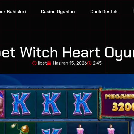
or Bahisleri
Casino Oyunları
Canlı Destek
bet Witch Heart Oy
ilbet
Haziran 15, 2026
2:45