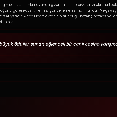
engin ses tasarımları oyunun gizemini artırıp dikkatinizi ekrana topl
ğunu görerek taktiklerinizi güncellemeniz mümkündür. Megaways din
 fırsat yaratır. Witch Heart evreninin sunduğu kazanç potansiyeller
irsiniz.
büyük ödüller sunan eğlenceli bir canlı casino yarışmas