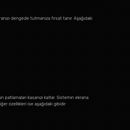
nızı dengede tutmanıza fırsat tanır. Aşağıdaki
ün patlamaları kasanızı katlar. Sistemin ekrana
r özellikleri ise aşağıdaki gibidir: