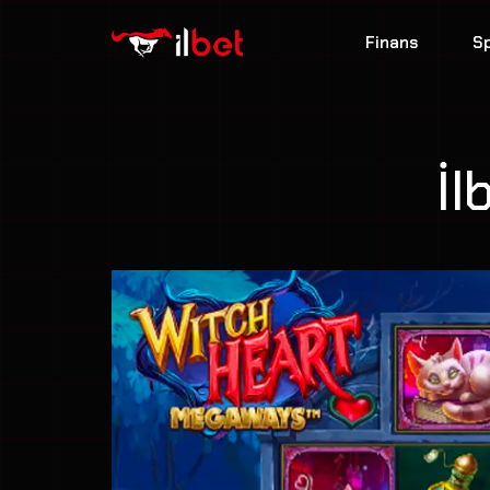
Finans
Sp
İl