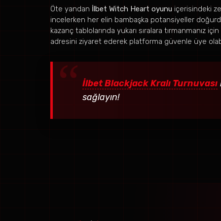
Öte yandan
İlbet Witch Heart oyunu
içerisindeki z
incelerken her elin bambaşka potansiyeller doğurdu
kazanç tablolarında yukarı sıralara tırmanmanız için
adresini ziyaret ederek platforma güvenle üye olabil
İlbet Blackjack Kralı Turnuvası
sağlayın!