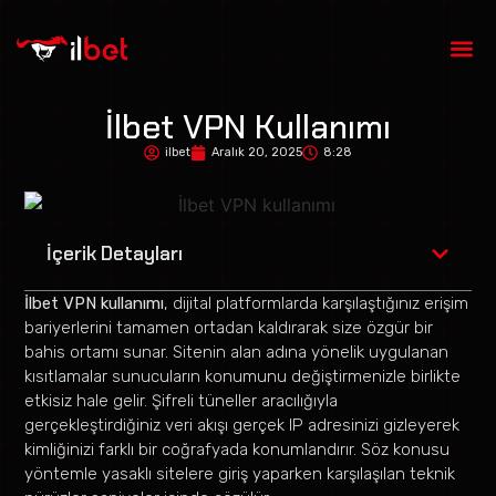
İlbet VPN Kullanımı
ilbet
Aralık 20, 2025
8:28
İçerik Detayları
İlbet VPN kullanımı
, dijital platformlarda karşılaştığınız erişim
bariyerlerini tamamen ortadan kaldırarak size özgür bir
bahis ortamı sunar. Sitenin alan adına yönelik uygulanan
kısıtlamalar sunucuların konumunu değiştirmenizle birlikte
etkisiz hale gelir. Şifreli tüneller aracılığıyla
gerçekleştirdiğiniz veri akışı gerçek IP adresinizi gizleyerek
kimliğinizi farklı bir coğrafyada konumlandırır. Söz konusu
yöntemle yasaklı sitelere giriş yaparken karşılaşılan teknik