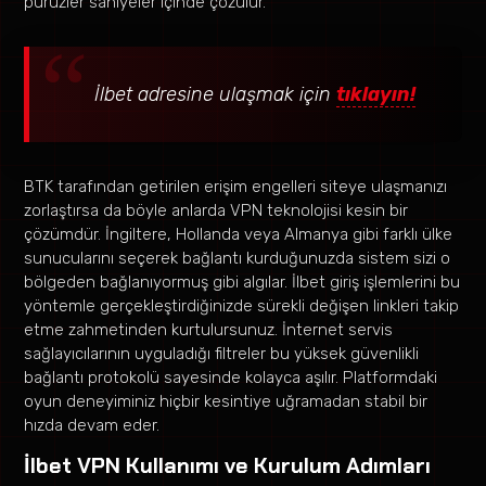
pürüzler saniyeler içinde çözülür.
İlbet adresine ulaşmak için
tıklayın!
BTK tarafından getirilen erişim engelleri siteye ulaşmanızı
zorlaştırsa da böyle anlarda VPN teknolojisi kesin bir
çözümdür. İngiltere, Hollanda veya Almanya gibi farklı ülke
sunucularını seçerek bağlantı kurduğunuzda sistem sizi o
bölgeden bağlanıyormuş gibi algılar. İlbet giriş işlemlerini bu
yöntemle gerçekleştirdiğinizde sürekli değişen linkleri takip
etme zahmetinden kurtulursunuz. İnternet servis
sağlayıcılarının uyguladığı filtreler bu yüksek güvenlikli
bağlantı protokolü sayesinde kolayca aşılır. Platformdaki
oyun deneyiminiz hiçbir kesintiye uğramadan stabil bir
hızda devam eder.
İlbet VPN Kullanımı ve Kurulum Adımları