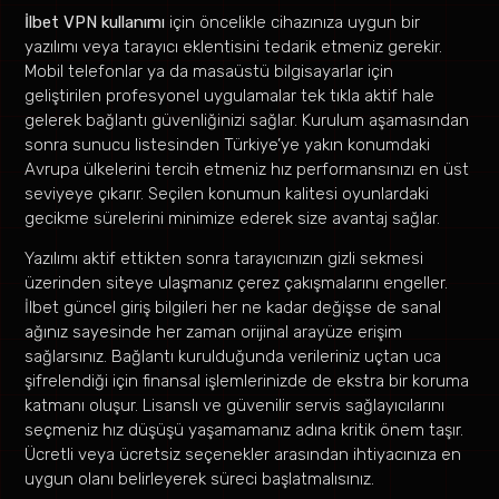
İlbet VPN kullanımı
için öncelikle cihazınıza uygun bir
yazılımı veya tarayıcı eklentisini tedarik etmeniz gerekir.
Mobil telefonlar ya da masaüstü bilgisayarlar için
geliştirilen profesyonel uygulamalar tek tıkla aktif hale
gelerek bağlantı güvenliğinizi sağlar. Kurulum aşamasından
sonra sunucu listesinden Türkiye’ye yakın konumdaki
Avrupa ülkelerini tercih etmeniz hız performansınızı en üst
seviyeye çıkarır. Seçilen konumun kalitesi oyunlardaki
gecikme sürelerini minimize ederek size avantaj sağlar.
Yazılımı aktif ettikten sonra tarayıcınızın gizli sekmesi
üzerinden siteye ulaşmanız çerez çakışmalarını engeller.
İlbet güncel giriş bilgileri her ne kadar değişse de sanal
ağınız sayesinde her zaman orijinal arayüze erişim
sağlarsınız. Bağlantı kurulduğunda verileriniz uçtan uca
şifrelendiği için finansal işlemlerinizde de ekstra bir koruma
katmanı oluşur. Lisanslı ve güvenilir servis sağlayıcılarını
seçmeniz hız düşüşü yaşamamanız adına kritik önem taşır.
Ücretli veya ücretsiz seçenekler arasından ihtiyacınıza en
uygun olanı belirleyerek süreci başlatmalısınız.