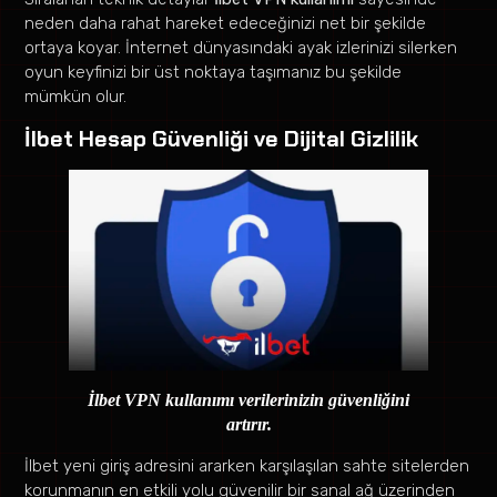
neden daha rahat hareket edeceğinizi net bir şekilde
ortaya koyar. İnternet dünyasındaki ayak izlerinizi silerken
oyun keyfinizi bir üst noktaya taşımanız bu şekilde
mümkün olur.
İlbet Hesap Güvenliği ve Dijital Gizlilik
İlbet VPN kullanımı verilerinizin güvenliğini
artırır.
İlbet yeni giriş adresini ararken karşılaşılan sahte sitelerden
korunmanın en etkili yolu güvenilir bir sanal ağ üzerinden