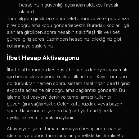
hesabınızın güvenliği açısından oldukça faydalı
olacaktır.
Tüm bilgileri girdikten sonra telefonunuza ve e-postanıza
birer doğrulama kodu gönderilecektir. Buradaki kodları ilgili
alanlara girdikten sonra hesabınız aktifleştirilir ve İlbet
güncel giriş adresi üzerinden hesabınızı dilediğiniz gibi
kullanmaya başlarsınız.
İlbet Hesap Aktivasyonu
İlbet platformunda kesintisiz bir bahis deneyimi yaşamak
için hesap aktivasyonu kritik bir ilk adımdır. Kayıt formunu
doldurduktan hemen sonra, sistem tarafından belirttiğiniz
e-posta adresine bir doğrulama bağlantısı gönderilir. Bu
işleme “aktivasyon” denir ve temel amacı kullanıcı
güvenliğini sağlamaktır. Gelen kutunuzdaki veya bazen
spam klasörüne düşen bu bağlantıya tıkladığınızda,
üyeliğiniz resmi olarak onaylanır.
Aktivasyon işlemi tamamlanmayan hesaplarda finansal
işlemler ve bonus tanımlamaları genellikle kısıtlı kalır. Bu