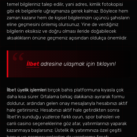
temel bilgileriniz talep edilir, yani adres, kimlik fotokopisi
gibi ek belgelerle uğraşmanıza gerek kalmaz. Böylece hem
zaman kazanır hem de kişisel bilgilerinizin üçüncü şahısların
eline geçmesini önlemiş olursunuz. Yine de verdiğiniz
bilgilerin eksiksiz ve doğru olması ileride doğabilecek
aksaklıkların önüne geçmeniz açısından oldukça önemlidir.
İlbet
adresine ulaşmak için tıklayın!
İlbet üyelik işlemleri
birçok bahis platformuna kıyasla çok
daha kısa sürer. Ortalama birkaç dakikanızı ayırarak formu
doldurur, ardından gelen onay mesajlarıyla hesabınızı aktif
hale getirirsiniz. Hesabınızı aktif hale getirdikten sonra
İlbet’in sunduğu yüzlerce farklı oyun, spor bahisleri ve
canlı casino seçeneklerine göz atar, yatırımlarınızı yaparak
kazanmaya başlarsınız. Üstelik ilk yatırımınıza özel çeşitli
bonus ve promosyonlardan da yararlanma fırsatı