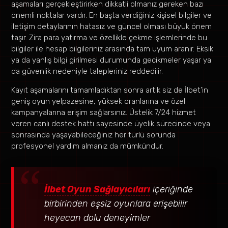
aşamaları gerçekleştirirken dikkatli olmanız gereken bazı
önemli noktalar vardır. En başta verdiğiniz kişisel bilgiler ve
iletişim detaylarının hatasız ve güncel olması büyük önem
taşır. Zira para yatırma ve özellikle çekme işlemlerinde bu
bilgiler ile hesap bilgileriniz arasında tam uyum aranır. Eksik
ya da yanlış bilgi girilmesi durumunda gecikmeler yaşar ya
da güvenlik nedeniyle talepleriniz reddedilir.
Kayıt aşamalarını tamamladıktan sonra artık siz de İlbet’in
geniş oyun yelpazesine, yüksek oranlarına ve özel
kampanyalarına erişim sağlarsınız. Üstelik 7/24 hizmet
veren canlı destek hattı sayesinde üyelik sürecinde veya
sonrasında yaşayabileceğiniz her türlü sorunda
profesyonel yardım almanız da mümkündür.
İlbet Oyun Sağlayıcıları
içeriğinde
birbirinden eşsiz oyunlara erişebilir
heyecan dolu deneyimler