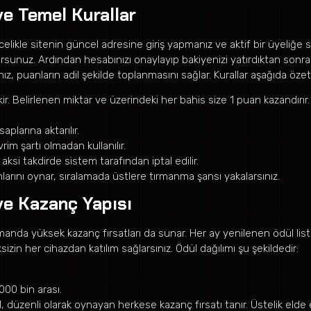
ve Temel Kurallar
celikle sitenin güncel adresine giriş yapmanız ve aktif bir üyeliğe s
rsunuz. Ardından hesabınızı onaylayıp bakiyenizi yatırdıktan sonra “
nız, puanların adil şekilde toplanmasını sağlar. Kurallar aşağıda özet
ir. Belirlenen miktar ve üzerindeki her bahis size 1 puan kazandırır.
aplarına aktarılır.
im şartı olmadan kullanılır.
aksi takdirde sistem tarafından iptal edilir.
larını oynar, sıralamada üstlere tırmanma şansı yakalarsınız.
 ve Kazanç Yapısı
manda yüksek kazanç fırsatları da sunar. Her ay yenilenen ödül lis
zin her cihazdan katılım sağlarsınız. Ödül dağılımı şu şekildedir:
000 bin arası.
l, düzenli olarak oynayan herkese kazanç fırsatı tanır. Üstelik elde 