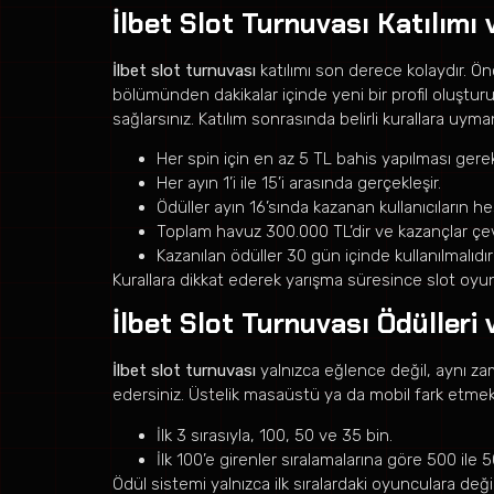
İlbet Slot Turnuvası Katılımı 
İlbet slot turnuvası
katılımı son derece kolaydır. Ön
bölümünden dakikalar içinde yeni bir profil oluşturu
sağlarsınız. Katılım sonrasında belirli kurallara uyma
Her spin için en az 5 TL bahis yapılması gerek
Her ayın 1’i ile 15’i arasında gerçekleşir.
Ödüller ayın 16’sında kazanan kullanıcıların hes
Toplam havuz 300.000 TL’dir ve kazançlar çevr
Kazanılan ödüller 30 gün içinde kullanılmalıdır 
Kurallara dikkat ederek yarışma süresince slot oyun
İlbet Slot Turnuvası Ödülleri
İlbet slot turnuvası
yalnızca eğlence değil, aynı za
edersiniz. Üstelik masaüstü ya da mobil fark etmeksi
İlk 3 sırasıyla, 100, 50 ve 35 bin.
İlk 100’e girenler sıralamalarına göre 500 ile 5
Ödül sistemi yalnızca ilk sıralardaki oyunculara deği