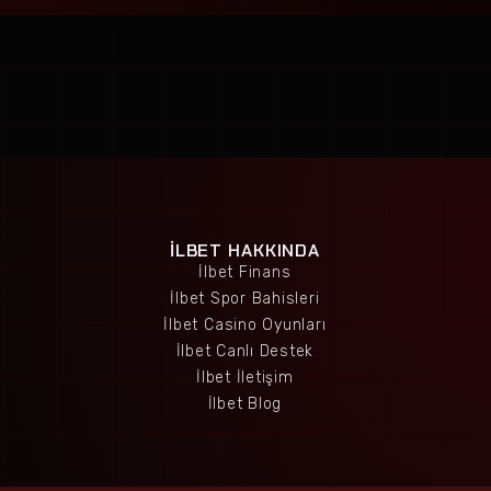
İLBET HAKKINDA
İlbet Finans
İlbet Spor Bahisleri
İlbet Casino Oyunları
İlbet Canlı Destek
İlbet İletişim
İlbet Blog