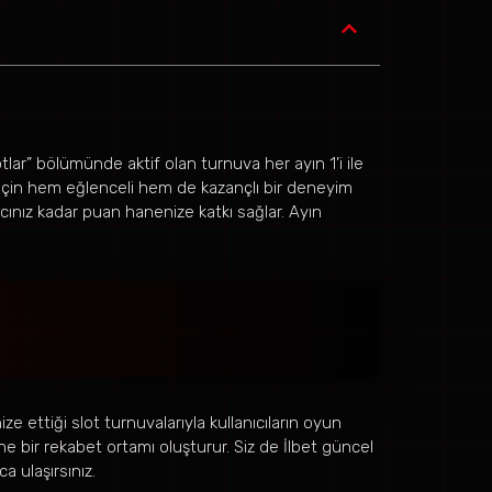
otlar” bölümünde aktif olan turnuva her ayın 1’i ile
 için hem eğlenceli hem de kazançlı bir deneyim
cınız kadar puan hanenize katkı sağlar. Ayın
ze ettiği slot turnuvalarıyla kullanıcıların oyun
e bir rekabet ortamı oluşturur. Siz de İlbet güncel
a ulaşırsınız.