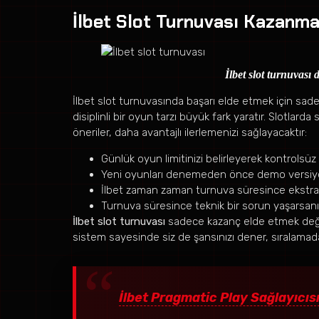
İlbet Slot Turnuvası Kazanma
İlbet slot turnuvası 
İlbet slot turnuvasında başarı elde etmek için sade
disiplinli bir oyun tarzı büyük fark yaratır. Slotlard
öneriler, daha avantajlı ilerlemenizi sağlayacaktır:
Günlük oyun limitinizi belirleyerek kontrolsü
Yeni oyunları denemeden önce demo versiyon
İlbet zaman zaman turnuva süresince ekstra sp
Turnuva süresince teknik bir sorun yaşarsanız 
İlbet slot turnuvası
sadece kazanç elde etmek değil,
sistem sayesinde siz de şansınızı dener, sıralamada
İlbet Pragmatic Play Sağlayıcıs