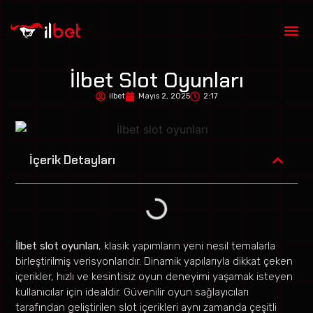
Spor Bah
Casino Oy
Canlı De
İlbet Slot Oyunları
ilbet
Mayıs 2, 2025
2:17
İçerik Detayları
İlbet slot oyunları
, klasik yapımların yeni nesil temalarla
birleştirilmiş verisyonlarıdır. Dinamik yapılarıyla dikkat çeken
içerikler, hızlı ve kesintisiz oyun deneyimi yaşamak isteyen
kullanıcılar için idealdir. Güvenilir oyun sağlayıcıları
tarafından geliştirilen slot içerikleri aynı zamanda çeşitli