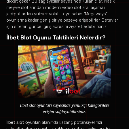
dikkat çeker. Bu sağlayıcılar sayesinde kullanıcılar; klasik
meyve slotlarından modern video slotlara, aşamalı
jackpotlardan yüksek volatiliteye sahip “Megaways”
oyunlarına kadar geniş bir yelpazeye erişebilirler. Detaylar
için sitenin güncel giriş adresini ziyaret edebilirsiniz.
İlbet Slot Oyunu Taktikleri Nelerdir?
İlbet slot oyunları sayesinde yenilikçi kategorilere
erişim sağlayabilirsiniz.
İlbet slot oyunları
alanında kazanç potansiyelinizi
yükseltmek için çeşitli taktikleri dikkate alabilirsiniz. Bu