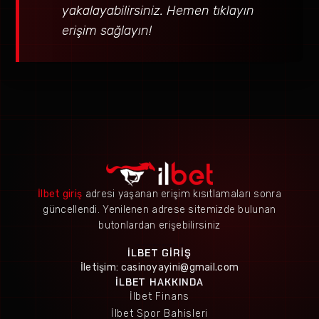
yakalayabilirsiniz. Hemen tıklayın
erişim sağlayın!
İlbet giriş
adresi yaşanan erişim kısıtlamaları sonra
güncellendi. Yenilenen adrese sitemizde bulunan
butonlardan erişebilirsiniz
ilbet giriş
ilbet güncel giriş
ilbet yeni giriş
İLBET GİRİŞ
İletişim: casinoyayini@gmail.com
İLBET HAKKINDA
İlbet Finans
İlbet Spor Bahisleri