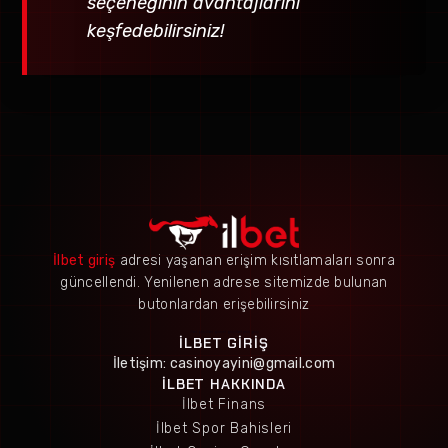
seçeneğinin avantajlarını
keşfedebilirsiniz!
İlbet giriş
adresi yaşanan erişim kısıtlamaları sonra
güncellendi. Yenilenen adrese sitemizde bulunan
butonlardan erişebilirsiniz
ilbet giriş
ilbet güncel giriş
ilbet yeni giriş
İLBET GİRİŞ
İletişim: casinoyayini@gmail.com
İLBET HAKKINDA
İlbet Finans
İlbet Spor Bahisleri