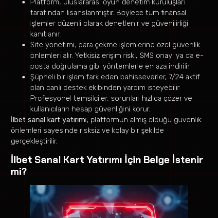
Platform, uluslararası oyun denetim kuruluşları
tarafından lisanslanmıştır. Böylece tüm finansal
işlemler düzenli olarak denetlenir ve güvenilirliği
kanıtlanır.
Site yönetimi, para çekme işlemlerine özel güvenlik
önlemleri alır. Yetkisiz erişim riski, SMS onayı ya da e-
posta doğrulama gibi yöntemlerle en aza indirilir.
Şüpheli bir işlem fark eden bahisseverler, 7/24 aktif
olan canlı destek ekibinden yardım isteyebilir.
Profesyonel temsilciler, sorunları hızlıca çözer ve
kullanıcıların hesap güvenliğini korur.
İlbet sanal kart yatırımı
, platformun almış olduğu güvenlik
önlemleri sayesinde risksiz ve kolay bir şekilde
gerçekleştirilir.
İlbet Sanal Kart Yatırımı İçin Belge İstenir
mi?