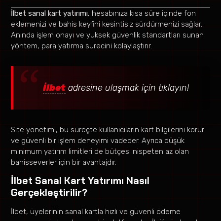
İlbet sanal kart yatırımı
, hesabınıza kısa süre içinde fon
eklemenizi ve bahis keyfini kesintisiz sürdürmenizi sağlar.
Anında işlem onayı ve yüksek güvenlik standartları sunan
yöntem, para yatırma sürecini kolaylaştırır.
İlbet
adresine ulaşmak için tıklayın!
Site yönetimi, bu süreçte kullanıcıların kart bilgilerini korur
ve güvenli bir işlem deneyimi vadeder. Ayrıca düşük
minimum yatırım limitleri de bütçesi nispeten az olan
bahisseverler için bir avantajdır.
İlbet Sanal Kart Yatırımı Nasıl
Gerçekleştirilir?
İlbet, üyelerinin sanal kartla hızlı ve güvenli ödeme