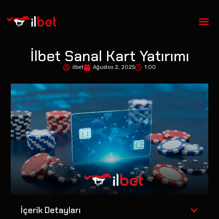
İlbet Sanal Kart Yatırımı
ilbet
Ağustos 2, 2025
1:00
İçerik Detayları