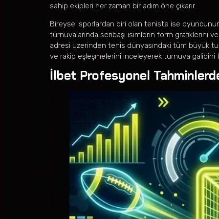
sahip ekipleri her zaman bir adım öne çıkarır.
Bireysel sporlardan biri olan teniste ise oyuncunun
turnuvalarında seribaşı isimlerin form grafiklerini 
adresi üzerinden tenis dünyasındaki tüm büyük turnu
ve rakip eşleşmelerini inceleyerek turnuva galibini
İlbet Profesyonel Tahminlerd