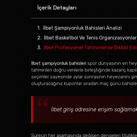
İçerik Detayları
İlbet Şampiyonluk Bahisleri Analizi
İlbet Basketbol Ve Tenis Organizasyonları
İlbet Profesyonel Tahminlerde Dikkat Ed
İlbet şampiyonluk bahisleri
spor dünyasının en heyec
tahminleri doğru verilerle birleştiğinde kazanç ka
seçimler sayesinde aylar sonrasının heyecanını şimdid
oluşturacağınız kuponlar sıradan maç günü bahisle
İlbet giriş adresine erişim sağlama
Sürecin her aşamasında değişen dengeleri titizlikle