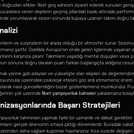
i doğrudan etkiler. İlbet giriş adresini ziyaret ederek sunulan ge
cadelesi veren ekiplerin geçmiş yıllardaki baskı altındaki performans
vesinde yorumlayarak sezon sonunda kupaya uzanan takımı doğru tah
nalizi
rilerin ve sürprizlerin bir arada olduğu bir atmosfer sunar. Sezonu
rmanız şarttır. Özellikle Avrupa’nın önde gelen liglerinde yaşanan 
nlarını karşınıza çıkarır. Takımların yaşadığı mental düşüşleri veya çık
 sonuna doğru daralan puan farkları başlangıçta aldığınız cesur risk
yerine gizli adayları ve yükselişte olan ekipleri de değerlendirme 
 oyuncular üzerindeki psikolojik etkisini göz ardı etmemeniz önem taş
lık olarak nasıl güncellendiğini bizzat gözlemlemeniz mümkündür. P
eğerinin çok üzerinde
İlbet şampiyonluk bahisleri
yakalamanız kolayla
nizasyonlarında Başarı Stratejileri
iyonluk tahminleri yapmak farklı bir uzmanlık ve dikkat gerektir
arın gerçek direncinin ortaya çıktığı dönemlerdir. Buradaki sakatlık
zerinden daha sağlam kuponlar hazırlarsınız. Kısa sürede değişen 