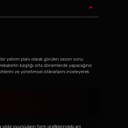
 bir yatırım planı olarak görülen sezon sonu
 rekabetin kızıştığı orta dönemlerde yapacağınız
hlerini ve yönetimsel istikrarlarını inceleyerek
ıldız oyuncuların form grafiklerindeki ani