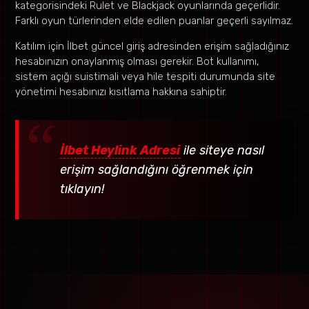
kategorisindeki Rulet ve Blackjack oyunlarında geçerlidir.
Farklı oyun türlerinden elde edilen puanlar geçerli sayılmaz.
Katılım için İlbet güncel giriş adresinden erişim sağladığınız
hesabınızın onaylanmış olması gerekir. Bot kullanımı,
sistem açığı suistimali veya hile tespiti durumunda site
yönetimi hesabınızı kısıtlama hakkına sahiptir.
İlbet Heylink Adresi
ile siteye nasıl
erişim sağlandığını öğrenmek için
tıklayın!