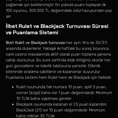
sağlamak için belirlenmiştir. En yüksek puanı toplayan ilk
100 oyuncu, 300.000 TL değerindeki ödül havuzundan pay
alır.
İlbet Rulet ve Blackjack Turnuvası Süresi
ve Puanlama Sistemi
İlbet Rulet ve Blackjack turnuvası
her ayın 16’sı ile 30/31’i
arasında düzenlenir. Yaklaşık iki haftalık bu süreç boyunca
canlı casino masalarında aktif olarak puan toplama şansına
sahip olursunuz. Bu süre zarfında elde ettiğiniz skorlar her
gün güncellenir ve liderlik tablosuna yansıtılır. Etkinlik
bitiminde sıralama sabitlenir ve kazananlar duyurulur.
Puanlama sistemi hem Rulet hem de Blackjack için farklıdır:
Rulet oyununda tek numara 10 puan, split 5 puan,
corner (köşe) bahsi ise 1 puan değerindedir. Minimum
10 TL’lik bahis yapılması gerekir.
Blackjack oyununda kazanan el 7,5 puan kazandırır,
BlackJack (21) ise 10 puan değerindedir. Minimum
bahis miktarı 30 TL’dir.