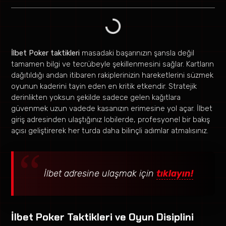
İlbet Poker taktikleri
masadaki başarınızın şansla değil
tamamen bilgi ve tecrübeyle şekillenmesini sağlar. Kartların
dağıtıldığı andan itibaren rakiplerinizin hareketlerini süzmek
oyunun kaderini tayin eden en kritik etkendir. Stratejik
derinlikten yoksun şekilde sadece gelen kağıtlara
güvenmek uzun vadede kasanızın erimesine yol açar. İlbet
giriş adresinden ulaştığınız lobilerde, profesyonel bir bakış
açısı geliştirerek her turda daha bilinçli adımlar atmalısınız.
İlbet adresine ulaşmak için
tıklayın!
İlbet Poker Taktikleri ve Oyun Disiplini