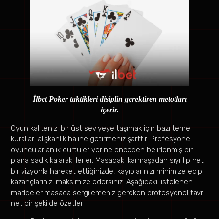
İlbet Poker taktikleri disiplin gerektiren metotları
içerir.
Oyun kalitenizi bir üst seviyeye taşımak için bazı temel
kuralları alışkanlık haline getirmeniz şarttır. Profesyonel
oyuncular anlık dürtüler yerine önceden belirlenmiş bir
plana sadık kalarak ilerler. Masadaki karmaşadan sıyrılıp net
bir vizyonla hareket ettiğinizde, kayıplarınızı minimize edip
kazançlarınızı maksimize edersiniz. Aşağıdaki listelenen
maddeler masada sergilemeniz gereken profesyonel tavrı
net bir şekilde özetler: