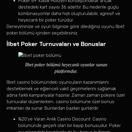
Poker 6+: Klasik Hold’em konseptindedir ancak
destedeki kart sayısı 36 adettir. Bu nedenle güçlü
kombinasyonlar daha hızlı oluşturulabilir, agresif ve
heyecanlı bir poker türüdür.
Deneyiminize ve oyun bilginize göre dilediğiniz oyunu İlbet
poker bölümü içinden seçebilirsiniz.
İlbet Poker Turnuvaları ve Bonuslar
İlbet poker bölümü heyecanlı oyunlar sunan
platformdur.
İlbet casino bölümündeki oyuncuların kazanımlarını
desteklemek ve eğlenceli vakit geçirmelerini sağlamak
adına farklı kampanyalar hazırlar. Zaman zaman pokere özel
turnuvalar düzenlerken, casino bölümüne özel bonus
imkanları da sunar. Bunlardan bazıları şunlardır:
%20’ye Varan Anlık Casino Discount: Casino
bölümünde geçerli olan bir kayıp bonusudur. Poker
oyunlarındaki kayıplarda da bu bonus kullanım