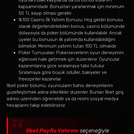
kapsamındadır. Bonustan yararlanmak için minimum
50 TL kayıp olması gerekir.
%100 Casino İlk Yatırım Bonusu: Hoş geldin bonusu
olarak değerlendirilebilen bonus, casino bölümünde
dolayısıyla da poker bölümünde kullanılabilir. Ancak
üyeler bu bonusun ilk yatırımda kullanılabildiğini
bilmelidir. Minimum yatırım tutarı 100 TL olmalıdır.
Poker Turnuvaları: Pokerseverlerin oyun deneyimini
eğlenceli hale getirmek için düzenlenir. Oyuncular
kazanımlarına göre sıralamaya tabii tutulur.
Sıralamaya göre büyük ödüller, bakiyeler ve
freespinler kazanırlar.
İlbet poker bölümü, oyuncuların bahis deneyimlerini
güzelleştirmek adına etkinlikler düzenler. Bunları İlbet giriş
adresi üzerinden öğrenebilir ya da resmi sosyal medya
hesaplarını takip edebilirsiniz.
İlbet Payfix Yatırımı
seçeneğiyle