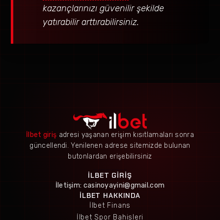
kazançlarınızı güvenilir şekilde
yatırabilir arttırabilirsiniz.
İlbet giriş
adresi yaşanan erişim kısıtlamaları sonra
güncellendi. Yenilenen adrese sitemizde bulunan
butonlardan erişebilirsiniz
ilbet giriş
ilbet güncel giriş
ilbet yeni giriş
İLBET GİRİŞ
İletişim: casinoyayini@gmail.com
İLBET HAKKINDA
İlbet Finans
İlbet Spor Bahisleri