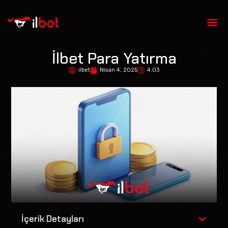
İlbet Para Yatırma
ilbet
Nisan 4, 2025
4:03
İçerik Detayları