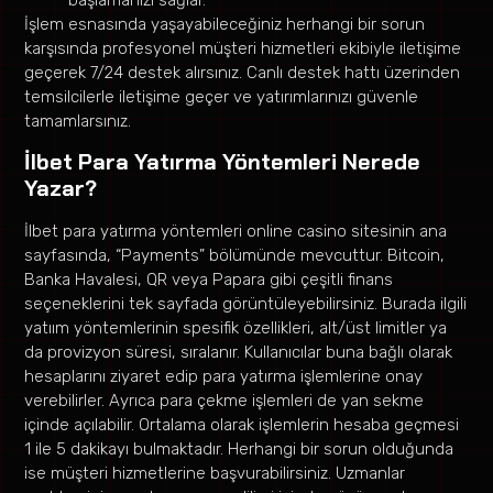
İşlem esnasında yaşayabileceğiniz herhangi bir sorun
karşısında profesyonel müşteri hizmetleri ekibiyle iletişime
geçerek 7/24 destek alırsınız. Canlı destek hattı üzerinden
temsilcilerle iletişime geçer ve yatırımlarınızı güvenle
tamamlarsınız.
İlbet Para Yatırma Yöntemleri Nerede
Yazar?
İlbet para yatırma yöntemleri online casino sitesinin ana
sayfasında, “Payments” bölümünde mevcuttur. Bitcoin,
Banka Havalesi, QR veya Papara gibi çeşitli finans
seçeneklerini tek sayfada görüntüleyebilirsiniz. Burada ilgili
yatıım yöntemlerinin spesifik özellikleri, alt/üst limitler ya
da provizyon süresi, sıralanır. Kullanıcılar buna bağlı olarak
hesaplarını ziyaret edip para yatırma işlemlerine onay
verebilirler. Ayrıca para çekme işlemleri de yan sekme
içinde açılabilir. Ortalama olarak işlemlerin hesaba geçmesi
1 ile 5 dakikayı bulmaktadır. Herhangi bir sorun olduğunda
ise müşteri hizmetlerine başvurabilirsiniz. Uzmanlar