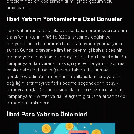
probleminize en kısa zaman dilimi içinde çözüm yolu
arayacaktır.
İlbet Yatırım Yöntemlerine Özel Bonuslar
İlbet yatırımlarına özel olarak tasarlanan promosyonlar para
transfer miktarının %5 ile %20’si arasında değişir ve
bakiyenizi anında artırarak daha fazla oyun oynama şansı
sunar. Güncel oranlar ve limitler, çevrim içi bahis sitesinin
promosyonlar sayfasında detaylı olarak belirtilmektedir. Bu
kampanyalardan yararlanmak için genellikle yatırım sonrası
canlı destek hattına bağlanarak talepte bulunmak
gerekmektedir. Yatırım bonusları kullanıcıların siteye olan
bağlılığını artırmayı ve farklı ödeme seçeneklerini teşvik
etmeyi amaçlar. Online casino platformu söz konusu olan
kampanyaları Twitter ya da Telegram gibi kanallardan takip
etmeniz mümkündür.
İlbet Para Yatırma Önlemleri