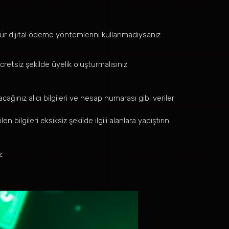
ür dijital ödeme yöntemlerini kullanmadıysanız
retsiz şekilde üyelik oluşturmalısınız.
ağınız alıcı bilgileri ve hesap numarası gibi veriler
gileri eksiksiz şekilde ilgili alanlara yapıştırın.
z.