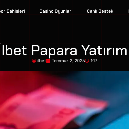
or Bahisleri
Casino Oyunları
Canlı Destek
İlbet Papara Yatırım
ilbet
Temmuz 2, 2025
1:17