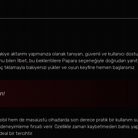
bakiye aktarımı yapmanıza olanak tanıyan, güvenli ve kullanıcı dos
nu bilen İlbet, bu beklentilere Papara seçeneğiyle doğrudan yanıt
aç tıklamayla bakiyenizi yükler ve oyun keyfine hemen başlarsınız.
n!
 mobil hem de masaüstü cihazlarda son derece pratik bir kullanım
ri deneyimleme fırsatı verir. Özellikle zaman kaybetmeden bahis y
deal bir tercihtir.