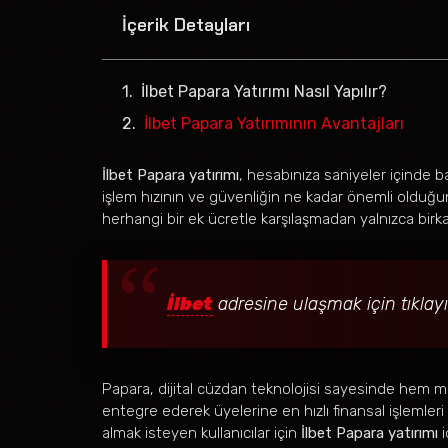
İçerik Detayları
İlbet Papara Yatırımı Nasıl Yapılır?
İlbet Papara Yatırımının Avantajları
İlbet Papara yatırımı
, hesabınıza saniyeler içinde 
işlem hızının ve güvenliğin ne kadar önemli olduğu
herhangi bir ek ücretle karşılaşmadan yalnızca birk
İlbet
adresine ulaşmak için tıklayı
Papara, dijital cüzdan teknolojisi sayesinde hem
entegre ederek üyelerine en hızlı finansal işlemle
almak isteyen kullanıcılar için
İlbet Papara yatırımı
i