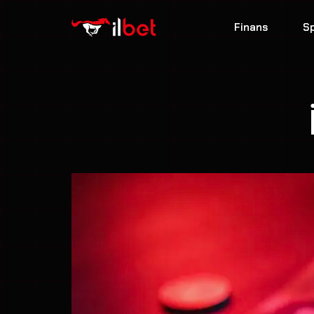
Finans
Sp