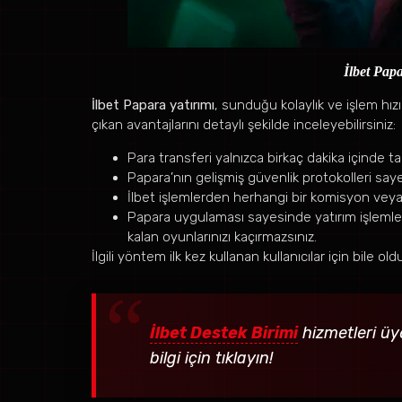
İlbet Pap
İlbet Papara yatırımı
, sunduğu kolaylık ve işlem hız
çıkan avantajlarını detaylı şekilde inceleyebilirsiniz:
Para transferi yalnızca birkaç dakika içinde 
Papara’nın gelişmiş güvenlik protokolleri sayes
İlbet işlemlerden herhangi bir komisyon veya i
Papara uygulaması sayesinde yatırım işlemler
kalan oyunlarınızı kaçırmazsınız.
İlgili yöntem ilk kez kullanan kullanıcılar için bile 
İlbet Destek Birimi
hizmetleri üye
bilgi için tıklayın!