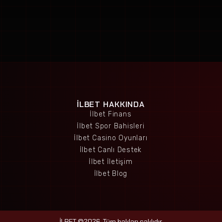
İLBET HAKKINDA
İlbet Finans
İlbet Spor Bahisleri
İlbet Casino Oyunları
İlbet Canlı Destek
İlbet İletişim
İlbet Blog
İLBET ©2026. Tüm hakları saklıdır.