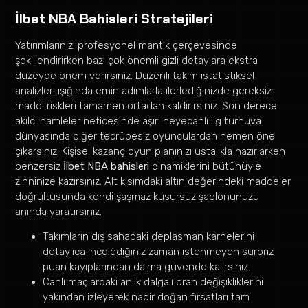
İlbet NBA Bahisleri Stratejileri
Yatırımlarınızı profesyonel mantık çerçevesinde
şekillendirirken bazı çok önemli gizli detaylara ekstra
düzeyde önem verirsiniz. Düzenli takım istatistiksel
analizleri ışığında emin adımlarla ilerlediğinizde gereksiz
maddi riskleri tamamen ortadan kaldırırsınız. Son derece
akılcı hamleler neticesinde aşırı heyecanlı lig turnuva
dünyasında diğer tecrübesiz oyunculardan hemen öne
çıkarsınız. Kişisel kazanç oyun planınızı ustalıkla hazırlarken
benzersiz
İlbet NBA bahisleri
dinamiklerini bütünüyle
zihninize kazırsınız. Alt kısımdaki altın değerindeki maddeler
doğrultusunda kendi şaşmaz kusursuz şablonunuzu
anında yaratırsınız.
Takımların dış sahadaki deplasman karnelerini
detaylıca incelediğiniz zaman istenmeyen sürpriz
puan kayıplarından daima güvende kalırsınız.
Canlı maçlardaki anlık dalgalı oran değişikliklerini
yakından izleyerek nadir doğan fırsatları tam