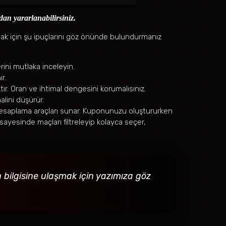
dan yararlanabilirsiniz.
mak için şu ipuçlarını göz önünde bulundurmanız
rini mutlaka inceleyin.
r.
r. Oran ve ihtimal dengesini korumalısınız.
lini düşürür.
an hesaplama araçları sunar. Kuponunuzu oluştururken
 sayesinde maçları filtreleyip kolayca seçer,
bilgisine ulaşmak için yazımıza göz