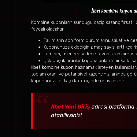
İlbet kombine kupon alt
Kombine kuponların sunduğu cazip kazanç fırsatı, b
faydalı olacaktır:
Takımların son form durumlarını, sakat ve ceza
Kuponunuza eklediğiniz maç sayısı arttıkça ris
Tüm seçimlerinizi sadece favori takımlardan y
Çok düşük oranlar kupona anlamlı bir katkı s
İlbet kombine kupon
hazırlamak isteyen kullanıcıla
toplam oranı ve potansiyel kazancınızı anında görür, 
kuponunuzu birkaç dakika içinde onaylarsınız.
İlbet Yeni Giriş
adresi platforma 
atabilirsiniz!