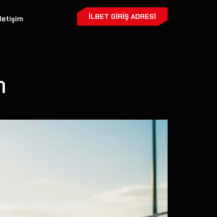
İLBET GİRİŞ ADRESİ
İletişim
n