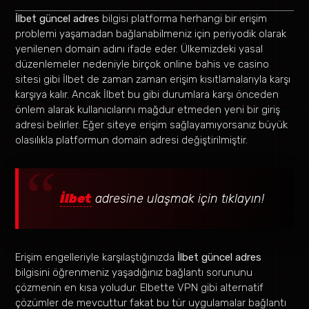
İlbet güncel adres
bilgisi platforma herhangi bir erişim
problemi yaşamadan bağlanabilmeniz için periyodik olarak
yenilenen domain adını ifade eder. Ülkemizdeki yasal
düzenlemeler nedeniyle birçok online bahis ve casino
sitesi gibi İlbet de zaman zaman erişim kısıtlamalarıyla karşı
karşıya kalır. Ancak İlbet bu gibi durumlara karşı önceden
önlem alarak kullanıcılarını mağdur etmeden yeni bir giriş
adresi belirler. Eğer siteye erişim sağlayamıyorsanız büyük
olasılıkla platformun domain adresi değiştirilmiştir.
İlbet
adresine ulaşmak için tıklayın!
Erişim engelleriyle karşılaştığınızda
İlbet güncel adres
bilgisini öğrenmeniz yaşadığınız bağlantı sorununu
çözmenin en kısa yoludur. Elbette VPN gibi alternatif
çözümler de mevcuttur fakat bu tür uygulamalar bağlantı