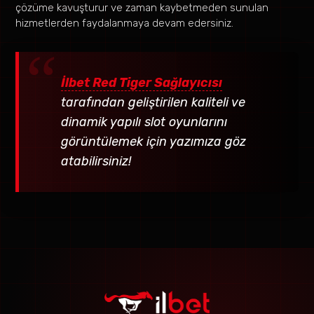
çözüme kavuşturur ve zaman kaybetmeden sunulan
hizmetlerden faydalanmaya devam edersiniz.
İlbet Red Tiger Sağlayıcısı
tarafından geliştirilen kaliteli ve
dinamik yapılı slot oyunlarını
görüntülemek için yazımıza göz
atabilirsiniz!