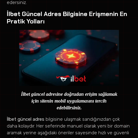
edersiniz.
İlbet Güncel Adres Bilgisine Erişmenin En
Pratik Yolları
İlbet güncel adresine doğrudan erişim sağlamak
için sitenin mobil uygulamasını tercih
edebilirsiniz.
İlbet güncel adres
bilgisine ulaşmak sandığınızdan çok
daha kolaydır. Her seferinde manuel olarak yeni bir domain
aramak yerine aşağıdaki öneriler sayesinde hızlı ve güvenli