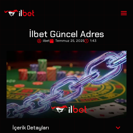
İlbet Güncel Adres
ilbet
Temmuz 25, 2025
1:43
İçerik Detayları