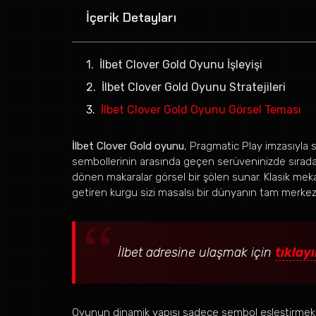
İçerik Detayları
İlbet Clover Gold Oyunu İşleyişi
İlbet Clover Gold Oyunu Stratejileri
İlbet Clover Gold Oyunu Görsel Teması
İlbet Clover Gold oyunu
, Pragmatic Play imzasıyla s
sembollerinin arasında geçen serüveninizde sıradan 
dönen makaralar görsel bir şölen sunar. Klasik mekan
getiren kurgu sizi masalsı bir dünyanın tam merkez
İlbet adresine ulaşmak için
tıklayı
Oyunun dinamik yapısı sadece sembol eşleştirmekle 