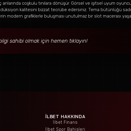
ç anlarında coşkulu tınılara dönüşür. Görsel ve işitsel uyum oyuncun
odüksiyon kalitesini bizzat tecrübe edersiniz. Tema bütünlüğü s
gelerin modern grafiklerle buluşması unutulmaz bir slot macerası yaşat
ilgi sahibi olmak için hemen tıklayın!
İLBET HAKKINDA
İlbet Finans
İlbet Spor Bahisleri