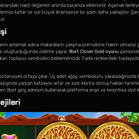
andaki nakit değerleri anında kasanıza eklersiniz. Aşamalı ilerleye
rinizi katlar ve sizi büyük ikramiyeye bir adım daha yaklaştırır. Ş
uz.
şi
ollarını anlamak adına makaraların çalışma prensibine hakim olmanız
lar oluşturduğunda ödeme yapar.
İlbet Clover Gold oyunu
içerisind
n toplayıcı sembolleri beklemenizdir. Farklı renklerdeki toplayıcıla
potansiyeli ortaya çıkar. Üç adet ağaç sembolünü yakaladığınızda b
layışında çarpan katsayısı artar ve size ekstra dönüş hakları tanıml
n İlbet giriş adresini kullanarak platforma erişir ve kesintisiz slot 
jileri