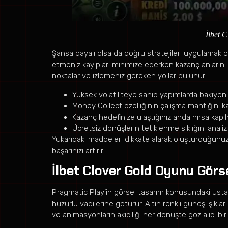
İlbet C
Şansa dayalı olsa da doğru stratejileri uygulamak o
etmeniz kayıpları minimize ederken kazanç anlarını
noktalar ve izlemeniz gereken yollar bulunur:
Yüksek volatiliteye sahip yapımlarda bakiyeni
Money Collect özelliğinin çalışma mantığını 
Kazanç hedefinize ulaştığınız anda hırsa kapılm
Ücretsiz dönüşlerin tetiklenme sıklığını anali
Yukarıdaki maddeleri dikkate alarak oluşturduğunuz 
başarınızı artırır.
İlbet Clover Gold Oyunu Görs
Pragmatic Play’in görsel tasarım konusundaki ustalı
huzurlu vadilerine götürür. Altın renkli güneş ışıkla
ve animasyonların akıcılığı her dönüşte göz alıcı bi