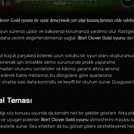
lover Gold oyunu ile eşsiz deneyimde yer alıp kazançlarınızı elde edebil
yun sürenizi uzatır ve bakiyenizi korumanıza yardımcı olur. Rastgele
 daha verimli değerlendirmenizi sağlar.
İlbet Clover Gold oyunu
dene
zi küçük parçalara bölerek uzun soluklu bir oyun planı oluşturursu
kavramak için öncelikle demo sürümünde pratik yaparsınız.
adan oturumu sonlandırır ve kârınızı garanti altına alırsınız.
z ederek bahis miktarınızı bu döngülere göre ayarlarsınız.
strateji size daha kontrollü ve keyifli bir oturum sunar. Duygusal k
el Teması
ğı söz konusu oyunda da kendini net bir şekilde gösterir. Arka pla
rı ve uçuşan polenler
İlbet Clover Gold oyunu
atmosferini masalsı bir
r estetik sunar. Ses efektleri de bu görsel şöleni destekleyerek hey