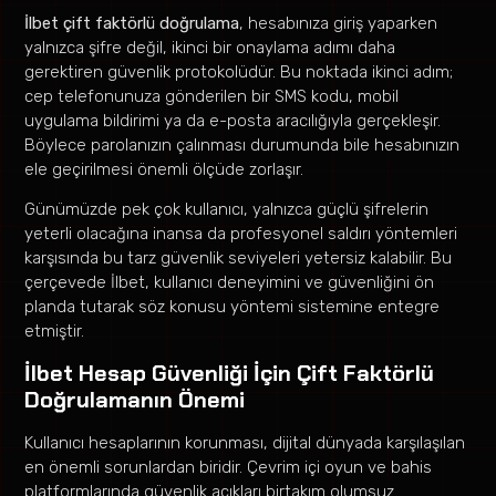
İlbet çift faktörlü doğrulama
, hesabınıza giriş yaparken
yalnızca şifre değil, ikinci bir onaylama adımı daha
gerektiren güvenlik protokolüdür. Bu noktada ikinci adım;
cep telefonunuza gönderilen bir SMS kodu, mobil
uygulama bildirimi ya da e-posta aracılığıyla gerçekleşir.
Böylece parolanızın çalınması durumunda bile hesabınızın
ele geçirilmesi önemli ölçüde zorlaşır.
Günümüzde pek çok kullanıcı, yalnızca güçlü şifrelerin
yeterli olacağına inansa da profesyonel saldırı yöntemleri
karşısında bu tarz güvenlik seviyeleri yetersiz kalabilir. Bu
çerçevede İlbet, kullanıcı deneyimini ve güvenliğini ön
planda tutarak söz konusu yöntemi sistemine entegre
etmiştir.
İlbet Hesap Güvenliği İçin Çift Faktörlü
Doğrulamanın Önemi
Kullanıcı hesaplarının korunması, dijital dünyada karşılaşılan
en önemli sorunlardan biridir. Çevrim içi oyun ve bahis
platformlarında güvenlik açıkları birtakım olumsuz