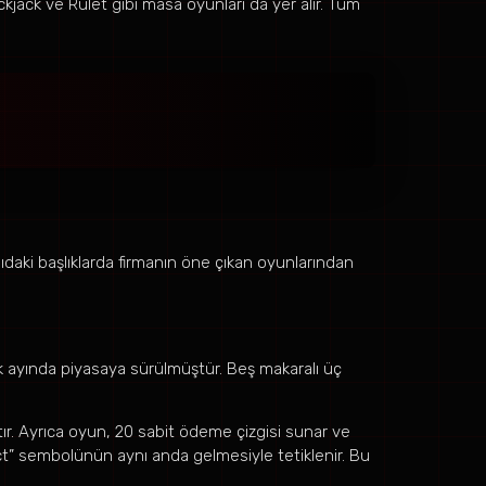
kjack ve Rulet gibi masa oyunları da yer alır. Tüm
ıdaki başlıklarda firmanın öne çıkan oyunlarından
cak ayında piyasaya sürülmüştür. Beş makaralı üç
tır. Ayrıca oyun, 20 sabit ödeme çizgisi sunar ve
ect” sembolünün aynı anda gelmesiyle tetiklenir. Bu