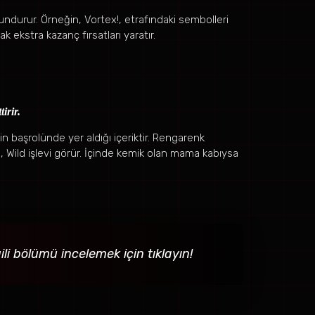
ndurur. Örneğin, Vortex!, etrafındaki sembolleri
k ekstra kazanç fırsatları yaratır.
irir.
in başrolünde yer aldığı içeriktir. Rengarenk
 Wild işlevi görür. İçinde kemik olan mama kabıysa
ili bölümü incelemek için tıklayın!