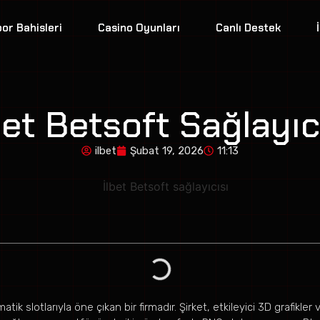
or Bahisleri
Casino Oyunları
Canlı Destek
bet Betsoft Sağlayıc
ilbet
Şubat 19, 2026
11:13
matik slotlarıyla öne çıkan bir firmadır. Şirket, etkileyici 3D grafikler