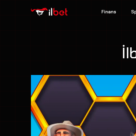
Finans
Sp
İ