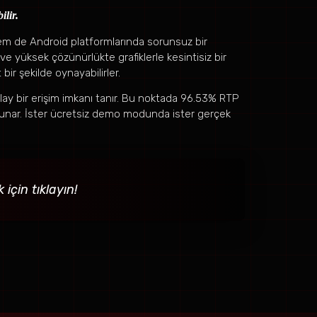
ilir.
 hem de Android platformlarında sorunsuz bir
ve yüksek çözünürlükte grafiklerle kesintisiz bir
bir şekilde oynayabilirler.
ay bir erişim imkanı tanır. Bu noktada 96.53% RTP
 sunar. İster ücretsiz demo modunda ister gerçek
için tıklayın!