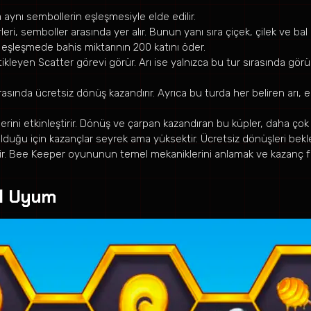
 aynı sembollerin eşleşmesiyle elde edilir.
leri, semboller arasında yer alır. Bunun yanı sıra çiçek, çilek ve 
ir eşleşmede bahis miktarının 200 katını öder.
leyen Scatter görevi görür. Arı ise yalnızca bu tur sırasında görü
asında ücretsiz dönüş kazandırır. Ayrıca bu turda her beliren arı,
ini etkinleştirir. Dönüş ve çarpan kazandıran bu küpler, daha çok ge
 olduğu için kazançlar seyrek ama yüksektir. Ücretsiz dönüşleri bek
ilir. Bee Keeper oyununun temel mekaniklerini anlamak ve kazanç fı
il Uyum