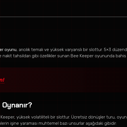
er oyunu
, arıcılık temalı ve yüksek varyanslı bir slottur. 5×3 düze
akit tahsildarı gibi özellikler sunan Bee Keeper oyununda bahis ara
n!
l Oynanır?
per, yüksek volatiliteli bir slottur. Ücretsiz dönüşler turu, oyun
lerin işine yaraması muhtemel bazı unsurlar aşağıdaki gibidir: