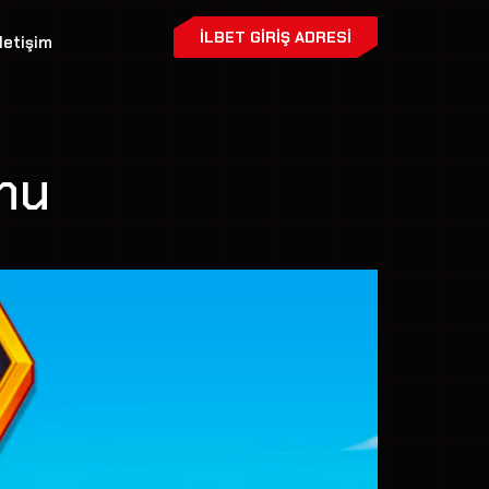
İLBET GİRİŞ ADRESİ
İletişim
nu