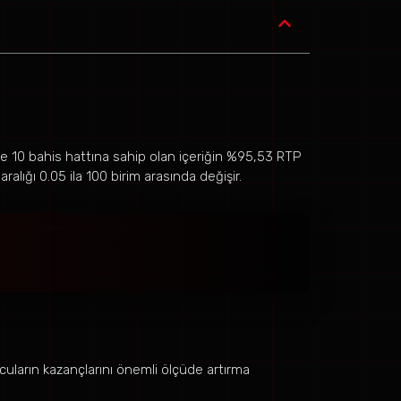
nde 10 bahis hattına sahip olan içeriğin %95,53 RTP
lığı 0.05 ila 100 birim arasında değişir.
cuların kazançlarını önemli ölçüde artırma