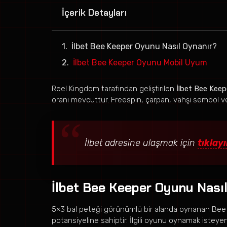
İçerik Detayları
İlbet Bee Keeper Oyunu Nasıl Oynanır?
İlbet Bee Keeper Oyunu Mobil Uyum
Reel Kingdom tarafından geliştirilen
İlbet Bee Keep
oranı mevcuttur. Freespin, çarpan, vahşi sembol ve n
İlbet adresine ulaşmak için
tıklayı
İlbet Bee Keeper Oyunu Nası
5×3 bal peteği görünümlü bir alanda oynanan Bee Kee
potansiyeline sahiptir. İlgili oyunu oynamak isteyen