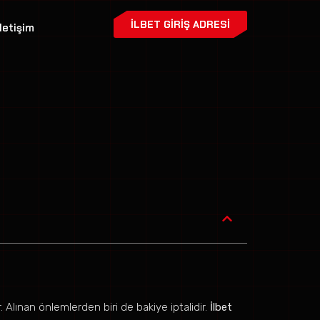
İLBET GİRİŞ ADRESİ
İletişim
 Alınan önlemlerden biri de bakiye iptalidir.
İlbet