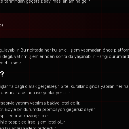
te tarafından geçersiz sayılması anlamına gelir.
n!
ygulayabilir. Bu noktada her kullanıcı, işlem yapmadan önce platfor
 değil, yatırım işlemlerinden sonra da yaşanabilir. Hangi durumlar
ebilirsiniz.
r?
ışlarına bağlı olarak gerçekleşir. Site, kurallar dışında yapılan her h
unsurlar arasında ise şunlar yer alır:
bıyla yatırım yapılırsa bakiye iptal edilir.
tır. Böyle bir durumda promosyon geçersiz sayılır.
pit edilirse kazanç silinir.
e tespit edilirse işlem iptal olur.
ri kullanılırsa işlem reddedilir.