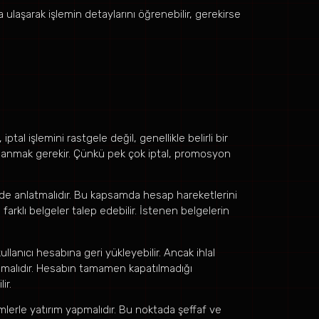
laşarak işlemin detaylarını öğrenebilir, gerekirse
al işlemini rastgele değil, genellikle belirli bir
daklanmak gerekir. Çünkü pek çok iptal, promosyon
kilde anlatmalıdır. Bu kapsamda hesap hareketlerini
farklı belgeler talep edebilir. İstenen belgelerin
anıcı hesabına geri yükleyebilir. Ancak ihlal
mamalıdır. Hesabın tamamen kapatılmadığı
ir.
emlerle yatırım yapmalıdır. Bu noktada şeffaf ve