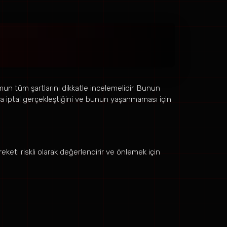
mun tüm şartlarını dikkatle incelemelidir. Bunun
da iptal gerçekleştiğini ve bunun yaşanmaması için
areketi riskli olarak değerlendirir ve önlemek için