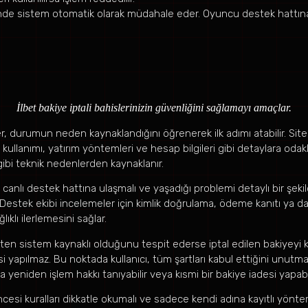
nde sistem otomatik olarak müdahale eder. Oyuncu destek hattına u
İlbet bakiye iptali bahislerinizin güvenliğini sağlamayı amaçlar.
 durumun neden kaynaklandığını öğrenerek ilk adımı atabilir. Site, ipt
s kullanımı, yatırım yöntemleri ve hesap bilgileri gibi detaylara o
gibi teknik nedenlerden kaynaklanır.
in canlı destek hattına ulaşmalı ve yaşadığı problemi detaylı bir şe
 Destek ekibi incelemeler için kimlik doğrulama, ödeme kanıtı ya da 
ıklı ilerlemesini sağlar.
 sistem kaynaklı olduğunu tespit ederse iptal edilen bakiyeyi kull
i yapılmaz. Bu noktada kullanıcı, tüm şartları kabul ettiğini unut
 yeniden işlem hakkı tanıyabilir veya kısmi bir bakiye iadesi yapabil
öncesi kuralları dikkatle okumalı ve sadece kendi adına kayıtlı yönt