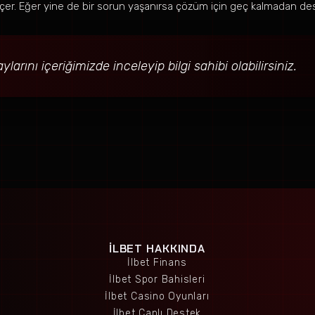
geçer. Eğer yine de bir sorun yaşanırsa çözüm için geç kalmadan d
ylarını içeriğimizde inceleyip bilgi sahibi olabilirsiniz.
İLBET HAKKINDA
İlbet Finans
İlbet Spor Bahisleri
İlbet Casino Oyunları
İlbet Canlı Destek