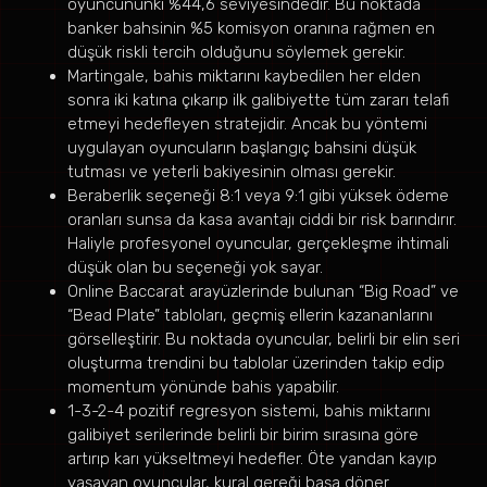
oyuncununki %44,6 seviyesindedir. Bu noktada
banker bahsinin %5 komisyon oranına rağmen en
düşük riskli tercih olduğunu söylemek gerekir.
Martingale, bahis miktarını kaybedilen her elden
sonra iki katına çıkarıp ilk galibiyette tüm zararı telafi
etmeyi hedefleyen stratejidir. Ancak bu yöntemi
uygulayan oyuncuların başlangıç bahsini düşük
tutması ve yeterli bakiyesinin olması gerekir.
Beraberlik seçeneği 8:1 veya 9:1 gibi yüksek ödeme
oranları sunsa da kasa avantajı ciddi bir risk barındırır.
Haliyle profesyonel oyuncular, gerçekleşme ihtimali
düşük olan bu seçeneği yok sayar.
Online Baccarat arayüzlerinde bulunan “Big Road” ve
“Bead Plate” tabloları, geçmiş ellerin kazananlarını
görselleştirir. Bu noktada oyuncular, belirli bir elin seri
oluşturma trendini bu tablolar üzerinden takip edip
momentum yönünde bahis yapabilir.
1-3-2-4 pozitif regresyon sistemi, bahis miktarını
galibiyet serilerinde belirli bir birim sırasına göre
artırıp karı yükseltmeyi hedefler. Öte yandan kayıp
yaşayan oyuncular, kural gereği başa döner.