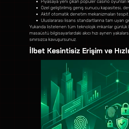
Piyasaya yeni çıkan popüler casino oyunları 
Özel geliştirilmiş geniş sunucu kapasitesi, dev
Aktif otomatik denetim mekanizmaları tespit e
Uluslararası lisans standartlarına tam uyan geli
Yukarıda listelenen tüm teknolojik imkanlar günlük b
masaüstü bilgisayarlardaki akıcı hızı aynen yakalar
sınırsızca kavuşursunuz.
İlbet Kesintisiz Erişim ve Hızl