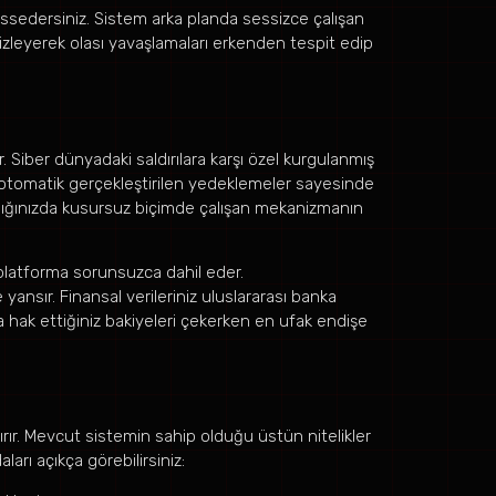
hissedersiniz. Sistem arka planda sessizce çalışan
 izleyerek olası yavaşlamaları erkenden tespit edip
r. Siber dünyadaki saldırılara karşı özel kurgulanmış
rla otomatik gerçekleştirilen yedeklemeler sayesinde
andığınızda kusursuz biçimde çalışan mekanizmanın
 platforma sorunsuzca dahil eder.
yansır. Finansal verileriniz uluslararası banka
ya hak ettiğiniz bakiyeleri çekerken en ufak endişe
tırır. Mevcut sistemin sahip olduğu üstün nitelikler
rı açıkça görebilirsiniz: