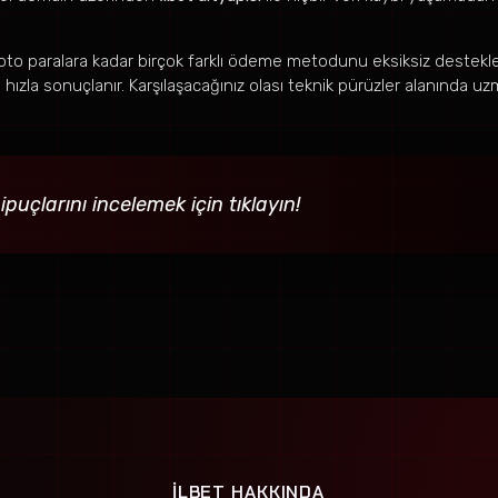
pto paralara kadar birçok farklı ödeme metodunu eksiksiz destekler. 
zla sonuçlanır. Karşılaşacağınız olası teknik pürüzler alanında u
uçlarını incelemek için tıklayın!
İLBET HAKKINDA