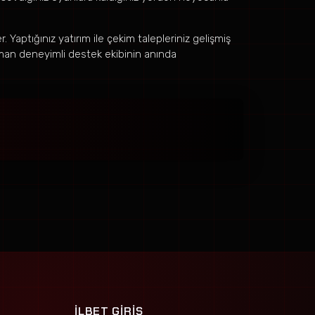
Yaptığınız yatırım ile çekim talepleriniz gelişmiş
zman deneyimli destek ekibinin anında
İLBET GİRİŞ