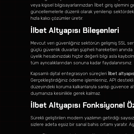
veya kişisel bilgisayarlarınızdan İlbet giriş işlem
güncellemelerle düzenli olarak yenilenip sektördeki 
hızla kalıcı çözümler üretir.
İlbet Altyapısı Bileşenleri
Mevcut veri güvenliğiniz sektörün gelişmiş SSL sertif
güçlü güvenlik duvarları şüpheli hareketleri anında 
üyelik hesabınızdaki hiçbir değerli bilgi asla kay
tüm ayrıcalıklarından sonuna kadar faydalanırsınız.
Kapsamlı dijital entegrasyon süreçleri
İlbet altyapıs
Gerçekleştirdiğiniz ödeme işlemleriniz, API destekli 
düzeyindeki koruma kalkanlarıyla sarılıp güvence alt
duymanıza kesinlikle gerek kalmaz.
İlbet Altyapısı Fonksiyonel Öz
Sürekli geliştirilen modern yazılımın getirdiği sayıs
sizlere adeta eşsiz bir sanal bahis ortamı yaratır. 