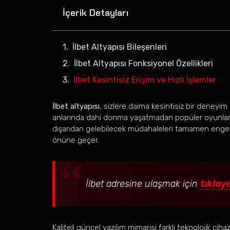
İçerik Detayları
İlbet Altyapısı Bileşenleri
İlbet Altyapısı Fonksiyonel Özellikleri
İlbet Kesintisiz Erişim ve Hızlı İşlemler
İlbet altyapısı
, sizlere daima kesintisiz bir deneyim
anlarında dahi donma yaşatmadan popüler oyunlara a
dışarıdan gelebilecek müdahaleleri tamamen engelle
önüne geçer.
İlbet adresine ulaşmak için
tıklayı
Kaliteli güncel yazılım mimarisi farklı teknolojik ci