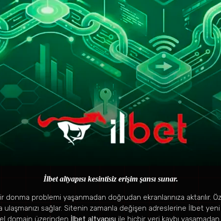
İlbet altyapısı kesintisiz erişim şansı sunar.
ir donma problemi yaşanmadan doğrudan ekranlarınıza aktarılır. Öze
 ulaşmanızı sağlar. Sitenin zamanla değişen adreslerine İlbet yeni g
üncel domain üzerinden
İlbet altyapısı
ile hiçbir veri kaybı yaşamadan