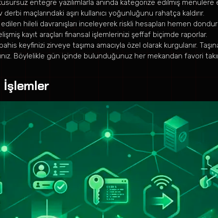
kusursuz entegre yazılımlarla anında kategorize edilmiş menülere e
 derbi maçlarındaki aşırı kullanıcı yoğunluğunu rahatça kaldırır.
dilen hileli davranışları inceleyerek riskli hesapları hemen dondur
şmiş kayıt araçları finansal işlemlerinizi şeffaf biçimde raporlar.
ahis keyfinizi zirveye taşıma amacıyla özel olarak kurgulanır. Taşın
sınız. Böylelikle gün içinde bulunduğunuz her mekandan favori takı
ı İşlemler