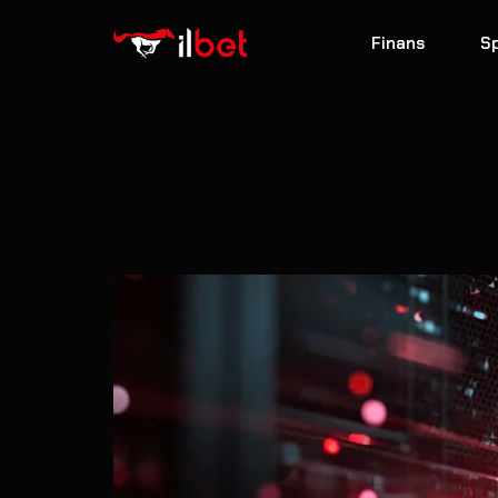
Finans
Sp